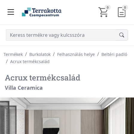
KOSÁR TARTALM
AJÁN
0
0
Termékek
Burkolatok
Felhasználás helye
Beltéri padló
Acrux termékcsalád
Acrux termékcsalád
Villa Ceramica