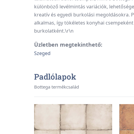
különböző levélmintás variációk, lehetősége
kreatív és egyedi burkolási megoldásokra. Pa
alkalmas, így tökéletes konyhai csempeként
burkolatként.\r\n
Üzletben megtekinthető:
Szeged
Padlólapok
Bottega termékcsalád