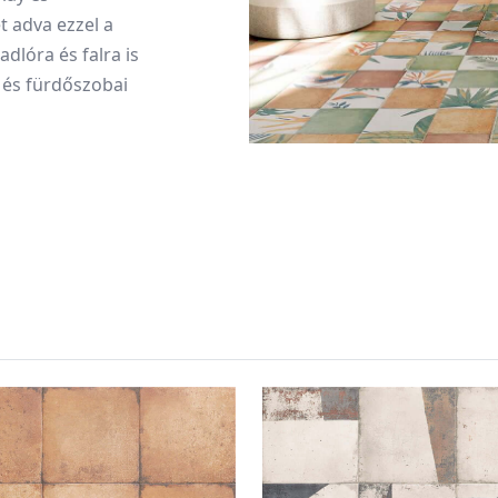
t adva ezzel a
dlóra és falra is
 és fürdőszobai