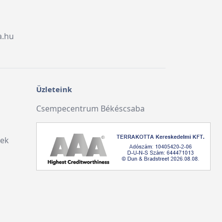
a.hu
Üzleteink
Csempecentrum Békéscsaba
lek