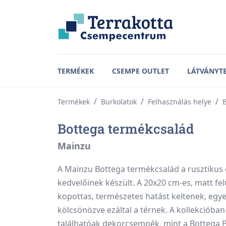
TERMÉKEK
CSEMPE OUTLET
LÁTVÁNYT
Termékek
Burkolatok
Felhasználás helye
B
Bottega termékcsalád
Mainzu
A Mainzu Bottega termékcsalád a rusztikus é
kedvelőinek készült. A 20x20 cm-es, matt fe
kopottas, természetes hatást keltenek, egye
kölcsönözve ezáltal a térnek. A kollekcióba
találhatóak dekorcsempék, mint a Bottega P