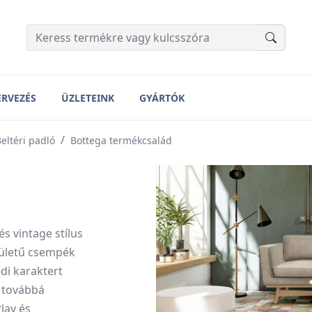
ERVEZÉS
ÜZLETEINK
GYÁRTÓK
eltéri padló
Bottega termékcsalád
s vintage stílus
lületű csempék
di karaktert
n továbbá
lay és