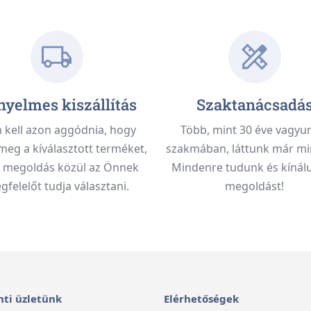
yelmes kiszállítás
Szaktanácsadá
kell azon aggódnia, hogy
Több, mint 30 éve vagyu
meg a kíválasztott terméket,
szakmában, láttunk már mi
 megoldás közül az Önnek
Mindenre tudunk és kínálu
felelőt tudja választani.
megoldást!
ti üzletünk
Elérhetőségek