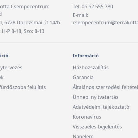
kotta Csempecentrum
Tel: 06 62 555 780
d
E-mail:
, 6728 Dorozsmai út 14/b
csempecentrum@terrakott
: H-P 8-18, Szo: 8-13
áció
Információ
ytervezés
Házhozszállítás
ók
Garancia
fürdőszoba felújítás
Általános szerződési feltéte
Ünnepi nyitvatartás
Adatvédelmi tájékoztató
Koronavírus
Visszaéles-bejelentés
Napelem