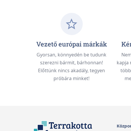
Vezető európai márkák
Kén
Gyorsan, könnyedén be tudunk
Nem 
szerezni bármit, bárhonnan!
kapja 
Előttünk nincs akadály, tegyen
több
próbára minket!
meg
Közpon