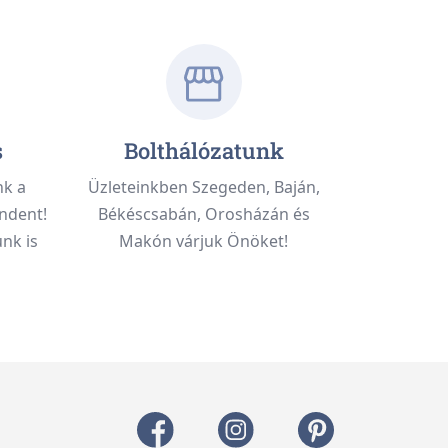
s
Bolthálózatunk
nk a
Üzleteinkben Szegeden, Baján,
ndent!
Békéscsabán, Orosházán és
nk is
Makón várjuk Önöket!