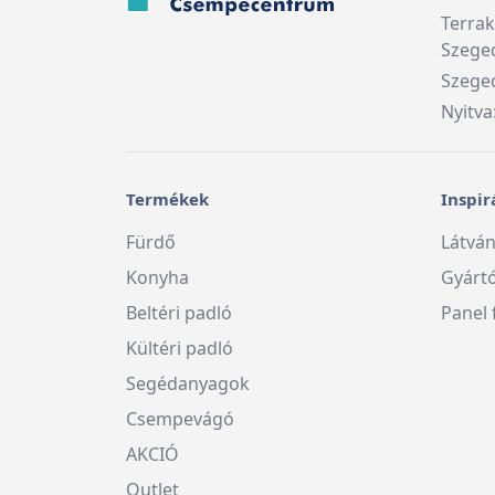
Terra
Szege
Szeged
Nyitva
Termékek
Inspir
Fürdő
Látván
Konyha
Gyárt
Beltéri padló
Panel 
Kültéri padló
Segédanyagok
Csempevágó
AKCIÓ
Outlet