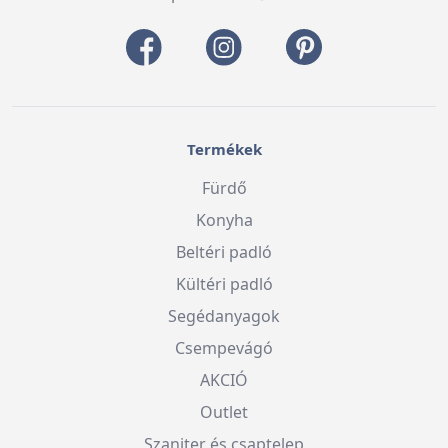
Termékek
Fürdő
Konyha
Beltéri padló
Kültéri padló
Segédanyagok
Csempevágó
AKCIÓ
Outlet
Szaniter és csaptelep