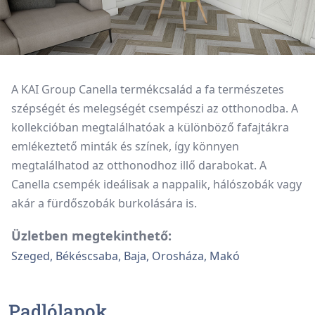
A KAI Group Canella termékcsalád a fa természetes
szépségét és melegségét csempészi az otthonodba. A
kollekcióban megtalálhatóak a különböző fafajtákra
emlékeztető minták és színek, így könnyen
megtalálhatod az otthonodhoz illő darabokat. A
Canella csempék ideálisak a nappalik, hálószobák vagy
akár a fürdőszobák burkolására is.
Üzletben megtekinthető:
Szeged, Békéscsaba, Baja, Orosháza, Makó
Padlólapok