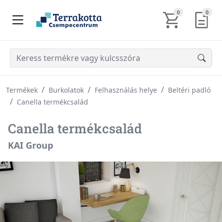
KOSÁR TARTALM
AJÁN
0
0
Termékek
Burkolatok
Felhasználás helye
Beltéri padló
Canella termékcsalád
Canella termékcsalád
KAI Group