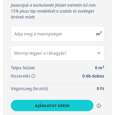
Javasoljuk a burkolandó felület méretén túl min.
15% plusz lap rendelését a szabás és esetleges
törések miatt.
2
Adja meg a mennyiséget
m
2
Teljes felület
0
m
Kiszerelés
0
db doboz
Végösszeg (bruttó)
0
Ft
AJÁNLATOT KÉREK