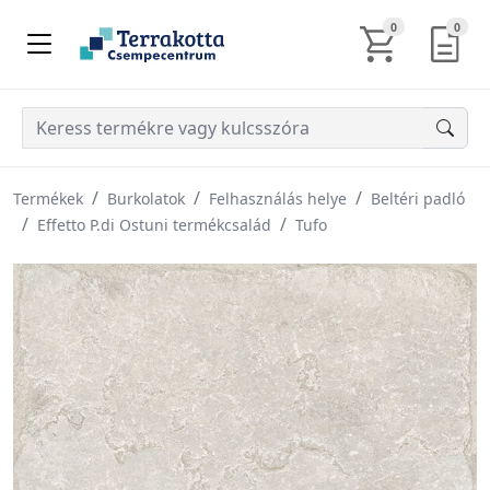
KOSÁR TARTALM
AJÁN
0
0
Termékek
Burkolatok
Felhasználás helye
Beltéri padló
Effetto P.di Ostuni termékcsalád
Tufo