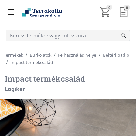
KOSÁR TARTALM
AJÁN
0
0
Termékek
Burkolatok
Felhasználás helye
Beltéri padló
Impact termékcsalád
Impact termékcsalád
Logiker