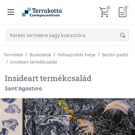
KOSÁR TARTALM
AJÁN
0
0
Termékek
Burkolatok
Felhasználás helye
Beltéri padló
Insideart termékcsalád
Insideart termékcsalád
Sant'Agostino