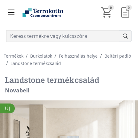
KOSÁR TARTALM
AJÁN
0
0
Termékek
Burkolatok
Felhasználás helye
Beltéri padló
Landstone termékcsalád
Landstone termékcsalád
Novabell
ÚJ