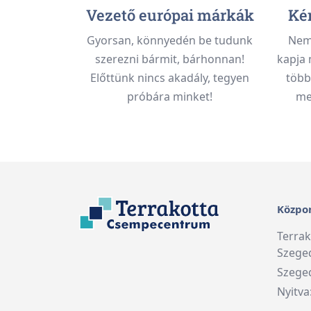
Vezető európai márkák
Kén
Gyorsan, könnyedén be tudunk
Nem 
szerezni bármit, bárhonnan!
kapja 
Előttünk nincs akadály, tegyen
több
próbára minket!
meg
Közpon
Terra
Szege
Szeged
Nyitva