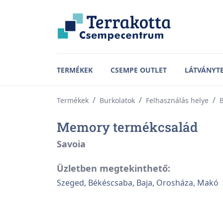
TERMÉKEK
CSEMPE OUTLET
LÁTVÁNYT
Termékek
Burkolatok
Felhasználás helye
B
Memory termékcsalád
Savoia
Üzletben megtekinthető:
Szeged, Békéscsaba, Baja, Orosháza, Makó