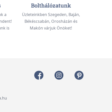
s
Bolthálózatunk
nk a
Üzleteinkben Szegeden, Baján,
ndent!
Békéscsabán, Orosházán és
nk is
Makón várjuk Önöket!
a.hu