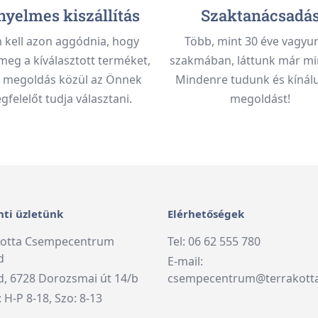
yelmes kiszállítás
Szaktanácsadá
kell azon aggódnia, hogy
Több, mint 30 éve vagyu
meg a kíválasztott terméket,
szakmában, láttunk már mi
 megoldás közül az Önnek
Mindenre tudunk és kínálu
felelőt tudja választani.
megoldást!
ti üzletünk
Elérhetőségek
kotta Csempecentrum
Tel: 06 62 555 780
d
E-mail:
, 6728 Dorozsmai út 14/b
csempecentrum@terrakott
: H-P 8-18, Szo: 8-13