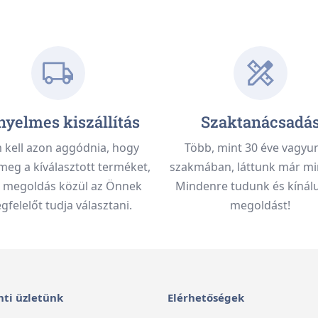
yelmes kiszállítás
Szaktanácsadá
kell azon aggódnia, hogy
Több, mint 30 éve vagyu
meg a kíválasztott terméket,
szakmában, láttunk már mi
 megoldás közül az Önnek
Mindenre tudunk és kínálu
felelőt tudja választani.
megoldást!
ti üzletünk
Elérhetőségek