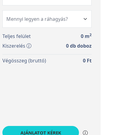
2
Teljes felület
0
m
Kiszerelés
0
db doboz
Végösszeg (bruttó)
0
Ft
AJÁNLATOT KÉREK