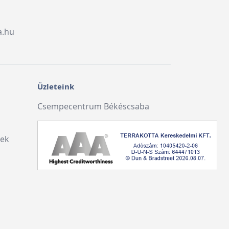
a.hu
Üzleteink
Csempecentrum Békéscsaba
lek