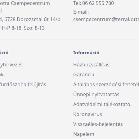
kotta Csempecentrum
Tel: 06 62 555 780
d
E-mail:
, 6728 Dorozsmai út 14/b
csempecentrum@terrakott
: H-P 8-18, Szo: 8-13
áció
Információ
ytervezés
Házhozszállítás
ók
Garancia
fürdőszoba felújítás
Általános szerződési feltéte
Ünnepi nyitvatartás
Adatvédelmi tájékoztató
Koronavírus
Visszaéles-bejelentés
Napelem