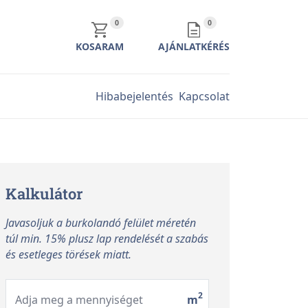
KOSÁR TARTALMA
AJÁNLATKÉRÉS TARTALMA
0
0
KOSARAM
AJÁNLATKÉRÉS
Hibabejelentés
Kapcsolat
Kalkulátor
Javasoljuk a burkolandó felület méretén
túl min. 15% plusz lap rendelését a szabás
és esetleges törések miatt.
2
Adja meg a mennyiséget
m