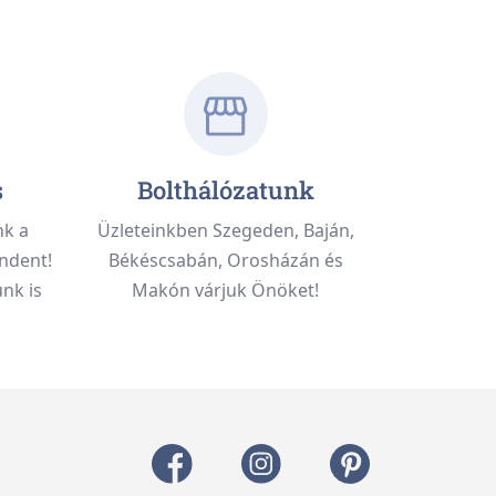
s
Bolthálózatunk
nk a
Üzleteinkben Szegeden, Baján,
ndent!
Békéscsabán, Orosházán és
nk is
Makón várjuk Önöket!