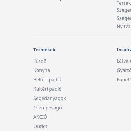
Terra
Szege
Szeged
Nyitva
Termékek
Inspir
Fürdő
Látván
Konyha
Gyárt
Beltéri padló
Panel 
Kültéri padló
Segédanyagok
Csempevágó
AKCIÓ
Outlet