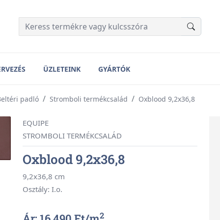
ERVEZÉS
ÜZLETEINK
GYÁRTÓK
eltéri padló
Stromboli termékcsalád
Oxblood 9,2x36,8
EQUIPE
STROMBOLI TERMÉKCSALÁD
Oxblood 9,2x36,8
9,2x36,8 cm
Osztály: I.o.
2
Ár: 16 490 Ft/
m