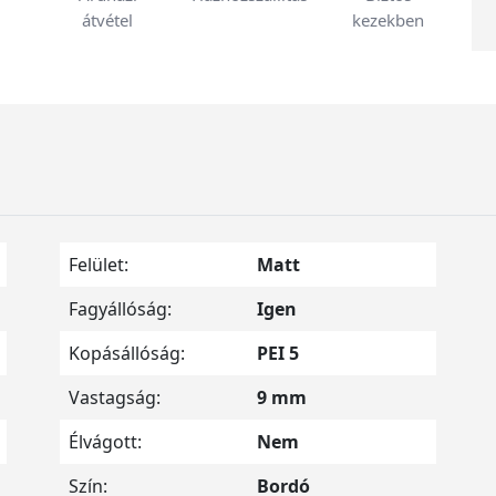
átvétel
kezekben
Felület:
Matt
Fagyállóság:
Igen
Kopásállóság:
PEI 5
Vastagság:
9 mm
Élvágott:
Nem
Szín:
Bordó