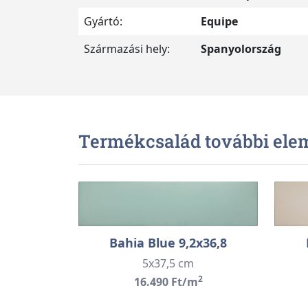
Gyártó:
Equipe
Származási hely:
Spanyolország
Termékcsalád további ele
Bahia Blue 9,2x36,8
5x37,5 cm
2
16.490 Ft/m