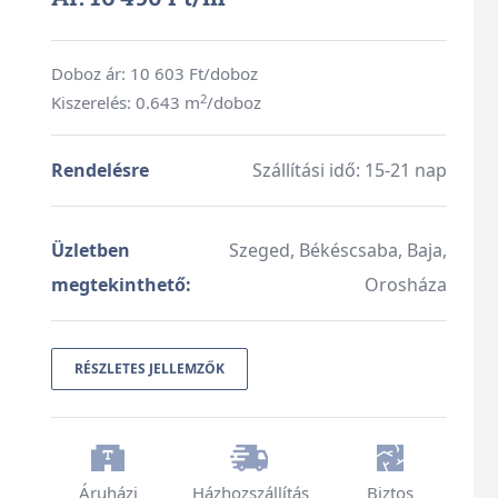
Doboz ár:
10 603
Ft/doboz
2
Kiszerelés: 0.643 m
/doboz
Rendelésre
Szállítási idő: 15-21 nap
Üzletben
Szeged, Békéscsaba, Baja,
megtekinthető:
Orosháza
RÉSZLETES JELLEMZŐK
Áruházi
Házhozszállítás
Biztos