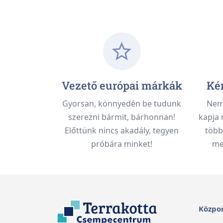
Vezető európai márkák
Kén
Gyorsan, könnyedén be tudunk
Nem 
szerezni bármit, bárhonnan!
kapja 
Előttünk nincs akadály, tegyen
több
próbára minket!
meg
Közpon