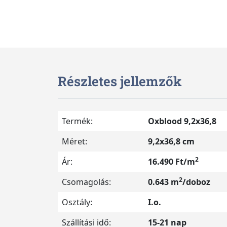
Részletes jellemzők
Termék:
Oxblood 9,2x36,8
Méret:
9,2x36,8 cm
2
Ár:
16.490 Ft/m
2
Csomagolás:
0.643 m
/doboz
Osztály:
I.o.
Szállítási idő:
15-21 nap