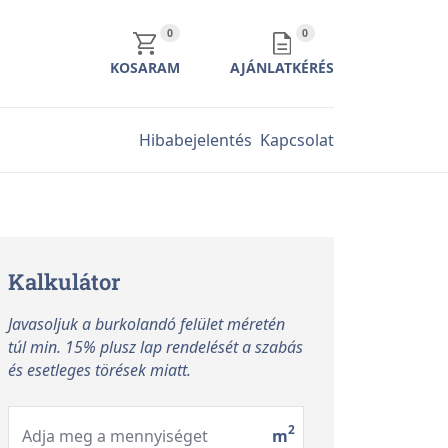
KOSÁR TARTALMA
AJÁNLATKÉRÉS TARTALMA
0
0
KOSARAM
AJÁNLATKÉRÉS
Hibabejelentés
Kapcsolat
Kalkulátor
Javasoljuk a burkolandó felület méretén
túl min. 15% plusz lap rendelését a szabás
és esetleges törések miatt.
2
Adja meg a mennyiséget
m