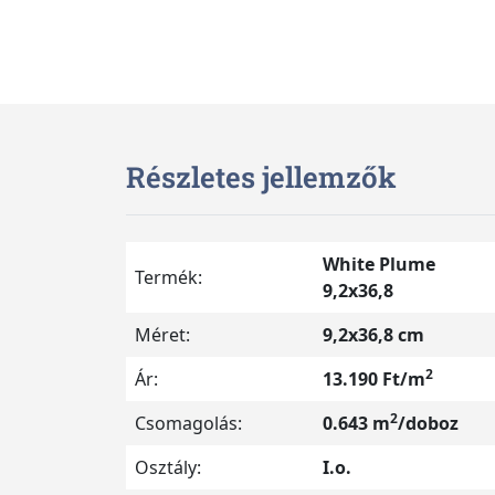
Részletes jellemzők
White Plume
Termék:
9,2x36,8
Méret:
9,2x36,8 cm
2
Ár:
13.190 Ft/m
2
Csomagolás:
0.643 m
/doboz
Osztály:
I.o.