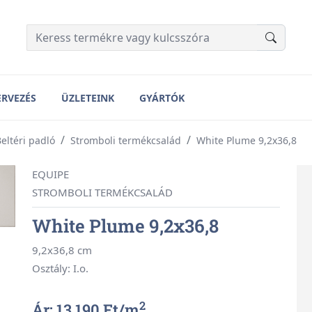
ERVEZÉS
ÜZLETEINK
GYÁRTÓK
eltéri padló
Stromboli termékcsalád
White Plume 9,2x36,8
EQUIPE
STROMBOLI TERMÉKCSALÁD
White Plume 9,2x36,8
9,2x36,8 cm
Osztály: I.o.
2
Ár: 13 190 Ft/
m