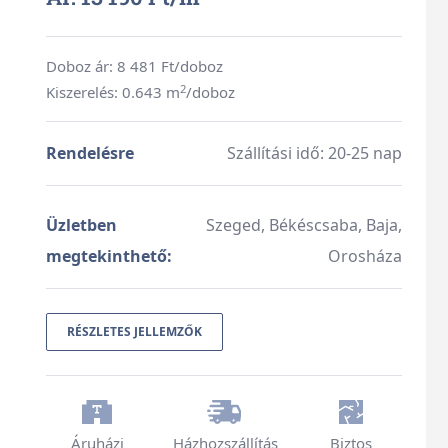
Doboz ár:
8 481
Ft/doboz
2
Kiszerelés: 0.643 m
/doboz
Rendelésre
Szállítási idő: 20-25 nap
Üzletben
Szeged, Békéscsaba, Baja,
megtekinthető:
Orosháza
RÉSZLETES JELLEMZŐK
Áruházi
Házhozszállítás
Biztos