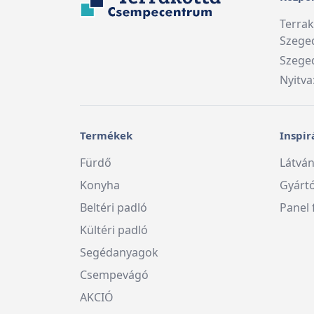
Terra
Szege
Szeged
Nyitva
Termékek
Inspir
Fürdő
Látván
Konyha
Gyárt
Beltéri padló
Panel 
Kültéri padló
Segédanyagok
Csempevágó
AKCIÓ