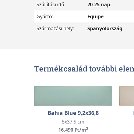
Szállítási idő:
20-25 nap
Gyártó:
Equipe
Származási hely:
Spanyolország
Termékcsalád további ele
Bahia Blue 9,2x36,8
5x37,5 cm
2
16.490 Ft/m