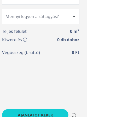
2
Teljes felület
0
m
Kiszerelés
0
db doboz
Végösszeg (bruttó)
0
Ft
AJÁNLATOT KÉREK