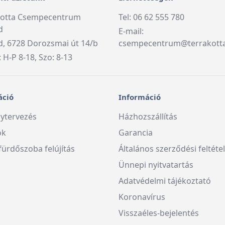
kotta Csempecentrum
Tel: 06 62 555 780
d
E-mail:
, 6728 Dorozsmai út 14/b
csempecentrum@terrakott
: H-P 8-18, Szo: 8-13
áció
Információ
ytervezés
Házhozszállítás
ók
Garancia
fürdőszoba felújítás
Általános szerződési feltéte
Ünnepi nyitvatartás
Adatvédelmi tájékoztató
Koronavírus
Visszaéles-bejelentés