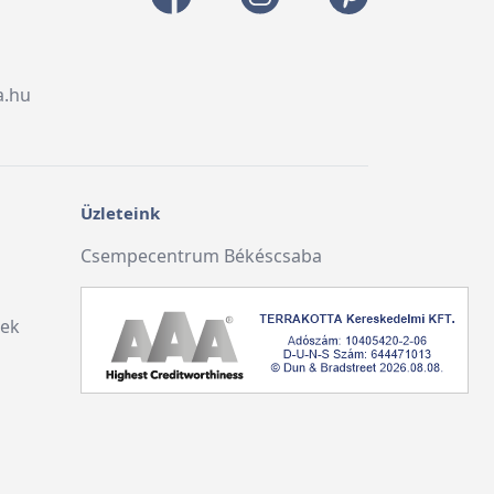
a.hu
Üzleteink
Csempecentrum Békéscsaba
lek