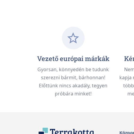
Vezető európai márkák
Kén
Gyorsan, könnyedén be tudunk
Nem 
szerezni bármit, bárhonnan!
kapja 
Előttünk nincs akadály, tegyen
több
próbára minket!
meg
Közpon