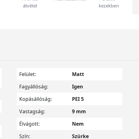
átvétel
kezekben
Felület:
Matt
Fagyállóság:
Igen
Kopásállóság:
PEI 5
Vastagság:
9 mm
Élvágott:
Nem
Szín:
Szürke