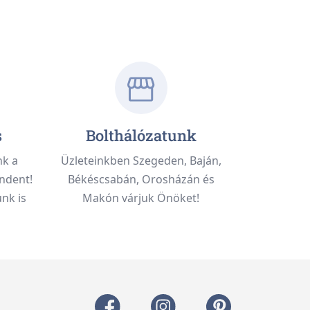
s
Bolthálózatunk
nk a
Üzleteinkben Szegeden, Baján,
ndent!
Békéscsabán, Orosházán és
nk is
Makón várjuk Önöket!