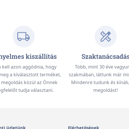
yelmes kiszállítás
Szaktanácsadá
kell azon aggódnia, hogy
Több, mint 30 éve vagyu
meg a kíválasztott terméket,
szakmában, láttunk már mi
 megoldás közül az Önnek
Mindenre tudunk és kínálu
felelőt tudja választani.
megoldást!
ti üzletünk
Elérhetőségek