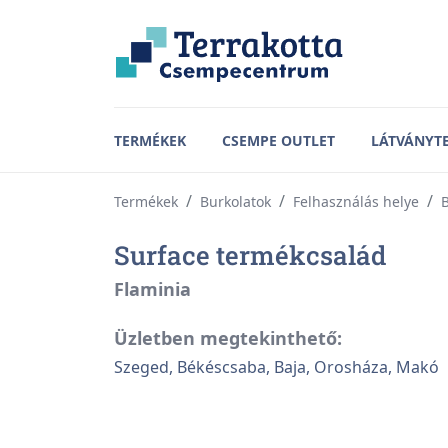
TERMÉKEK
CSEMPE OUTLET
LÁTVÁNYT
Termékek
Burkolatok
Felhasználás helye
B
Surface termékcsalád
Flaminia
Üzletben megtekinthető:
Szeged, Békéscsaba, Baja, Orosháza, Makó