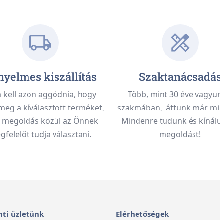
yelmes kiszállítás
Szaktanácsadá
kell azon aggódnia, hogy
Több, mint 30 éve vagyu
meg a kíválasztott terméket,
szakmában, láttunk már mi
 megoldás közül az Önnek
Mindenre tudunk és kínálu
felelőt tudja választani.
megoldást!
ti üzletünk
Elérhetőségek