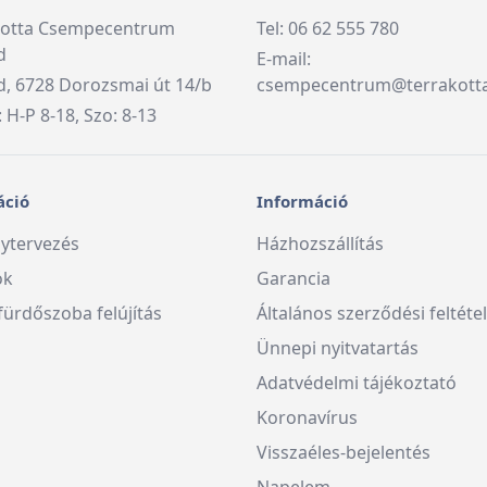
kotta Csempecentrum
Tel: 06 62 555 780
d
E-mail:
, 6728 Dorozsmai út 14/b
csempecentrum@terrakott
: H-P 8-18, Szo: 8-13
áció
Információ
ytervezés
Házhozszállítás
ók
Garancia
fürdőszoba felújítás
Általános szerződési feltéte
Ünnepi nyitvatartás
Adatvédelmi tájékoztató
Koronavírus
Visszaéles-bejelentés