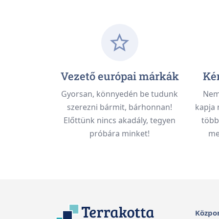
Vezető európai márkák
Kén
Gyorsan, könnyedén be tudunk
Nem 
szerezni bármit, bárhonnan!
kapja 
Előttünk nincs akadály, tegyen
több
próbára minket!
meg
Közpon