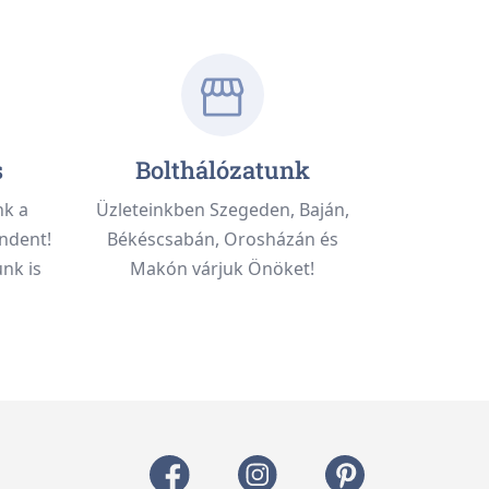
s
Bolthálózatunk
nk a
Üzleteinkben Szegeden, Baján,
ndent!
Békéscsabán, Orosházán és
nk is
Makón várjuk Önöket!