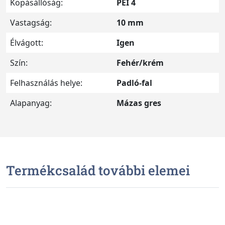
Kopásállóság:
PEI 4
Vastagság:
10 mm
Élvágott:
Igen
Szín:
Fehér/krém
Felhasználás helye:
Padló-fal
Alapanyag:
Mázas gres
Termékcsalád további elemei