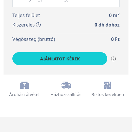
2
Teljes felület
0
m
Kiszerelés
0
db doboz
Végösszeg (bruttó)
0
Ft
AJÁNLATOT KÉREK
Áruházi átvétel
Házhozszállítás
Biztos kezekben