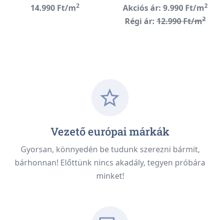
2
2
14.990 Ft/m
Akciós ár: 9.990 Ft/m
2
Régi ár:
12.990 Ft/m
Vezető európai márkák
Gyorsan, könnyedén be tudunk szerezni bármit,
bárhonnan! Előttünk nincs akadály, tegyen próbára
minket!