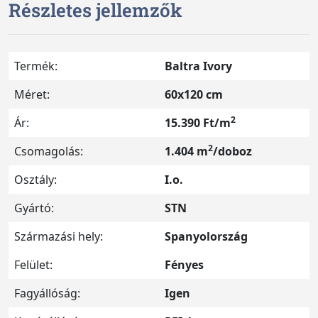
Részletes jellemzők
Termék:
Baltra Ivory
Méret:
60x120 cm
2
Ár:
15.390 Ft/m
2
Csomagolás:
1.404 m
/doboz
Osztály:
I.o.
Gyártó:
STN
Származási hely:
Spanyolország
Felület:
Fényes
Fagyállóság:
Igen