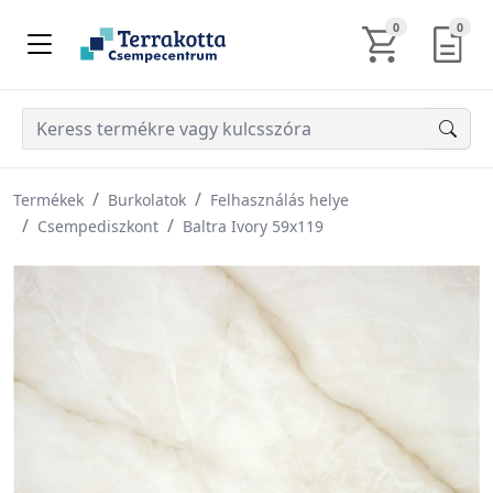
KOSÁR TARTALM
AJÁN
0
0
Termékek
Burkolatok
Felhasználás helye
Csempediszkont
Baltra Ivory 59x119