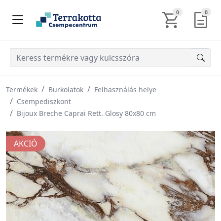
KOSÁR TARTALM
AJÁN
0
0
Termékek
Burkolatok
Felhasználás helye
Csempediszkont
Bijoux Breche Caprai Rett. Glosy 80x80 cm
AKCIÓ