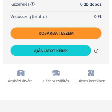
Kiszerelés
0
db doboz
Végösszeg (bruttó)
0
Ft
KOSÁRBA TESZEM
AJÁNLATOT KÉREK
Áruházi átvétel
Házhozszállítás
Biztos kezekben