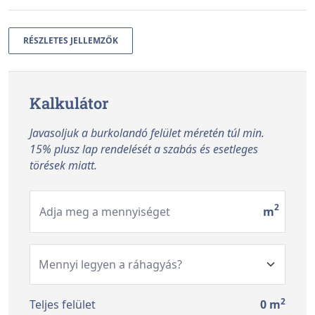
RÉSZLETES JELLEMZŐK
Kalkulátor
Javasoljuk a burkolandó felület méretén túl min.
15% plusz lap rendelését a szabás és esetleges
törések miatt.
2
Adja meg a mennyiséget
m
2
Teljes felület
0
m