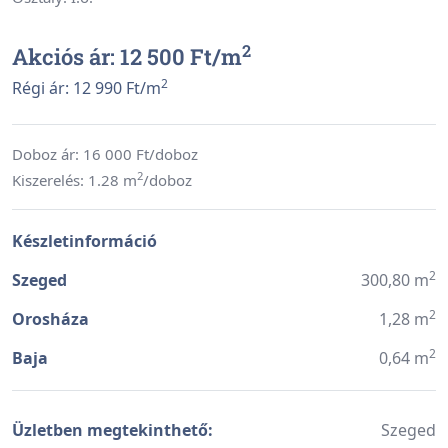
2
Akciós ár: 12 500 Ft/
m
2
Régi ár: 12 990 Ft/
m
Doboz ár:
16 000
Ft/doboz
2
Kiszerelés: 1.28 m
/doboz
Készletinformáció
2
Szeged
300,80 m
2
Orosháza
1,28 m
2
Baja
0,64 m
Üzletben megtekinthető:
Szeged