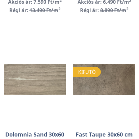
2
2
Akciós ár: 7.590 Ft/m
Akciós ár: 6.490 Ft/m
2
2
Régi ár:
13.490 Ft/m
Régi ár:
8.890 Ft/m
KIFUTÓ
Dolomnia Sand 30x60
Fast Taupe 30x60 cm