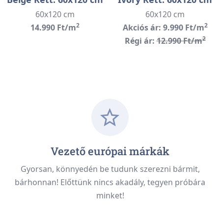
60x120 cm
60x120 cm
2
2
14.990 Ft/m
Akciós ár: 9.990 Ft/m
2
Régi ár:
12.990 Ft/m
Vezető európai márkák
Gyorsan, könnyedén be tudunk szerezni bármit,
bárhonnan! Előttünk nincs akadály, tegyen próbára
minket!