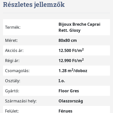
Részletes jellemzők
Bijoux Breche Caprai
Termék:
Rett. Glosy
Méret:
80x80 cm
2
Akciós ár:
12.500 Ft/m
2
Régi ár:
12.990 Ft/m
2
Csomagolás:
1.28 m
/doboz
Osztály:
I.o.
Gyártó:
Floor Gres
Származási hely:
Olaszország
Felület:
Fényes