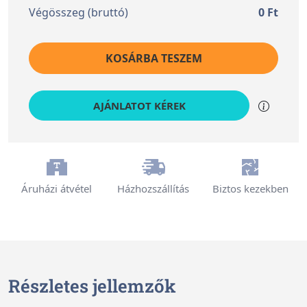
Végösszeg (bruttó)
0
Ft
KOSÁRBA TESZEM
AJÁNLATOT KÉREK
Áruházi átvétel
Házhozszállítás
Biztos kezekben
Részletes jellemzők