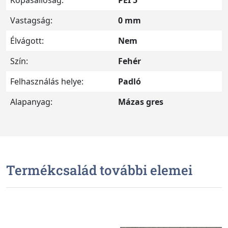
Kopásállóság:
PEI 5
Vastagság:
0 mm
Élvágott:
Nem
Szín:
Fehér
Felhasználás helye:
Padló
Alapanyag:
Mázas gres
Termékcsalád további elemei