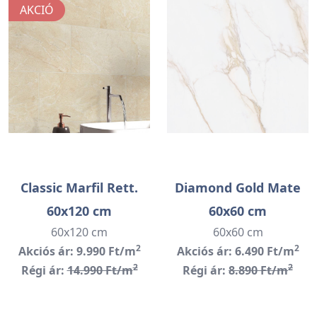
AKCIÓ
Classic Marfil Rett.
Diamond Gold Mate
60x120 cm
60x60 cm
60x120 cm
60x60 cm
2
2
Akciós ár: 9.990 Ft/m
Akciós ár: 6.490 Ft/m
2
2
Régi ár:
14.990 Ft/m
Régi ár:
8.890 Ft/m