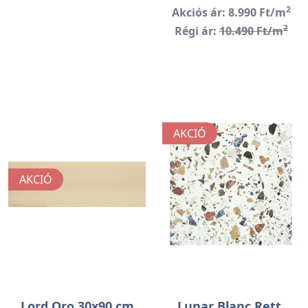
2
Akciós ár: 8.990 Ft/m
2
Régi ár:
10.490 Ft/m
AKCIÓ
AKCIÓ
Lord Oro 30x90 cm
Lunar Blanc Rett.