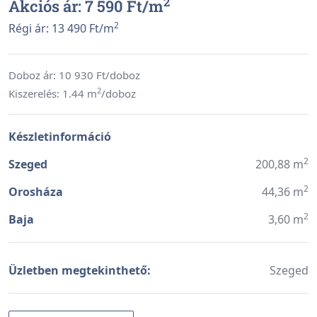
2
Akciós ár: 7 590 Ft/
m
2
Régi ár: 13 490 Ft/
m
Doboz ár:
10 930
Ft/doboz
2
Kiszerelés: 1.44 m
/doboz
Készletinformáció
2
Szeged
200,88 m
2
Orosháza
44,36 m
2
Baja
3,60 m
Üzletben megtekinthető:
Szeged