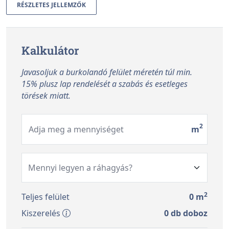
RÉSZLETES JELLEMZŐK
Kalkulátor
Javasoljuk a burkolandó felület méretén túl min.
15% plusz lap rendelését a szabás és esetleges
törések miatt.
2
Adja meg a mennyiséget
m
2
Teljes felület
0
m
Kiszerelés
0
db doboz