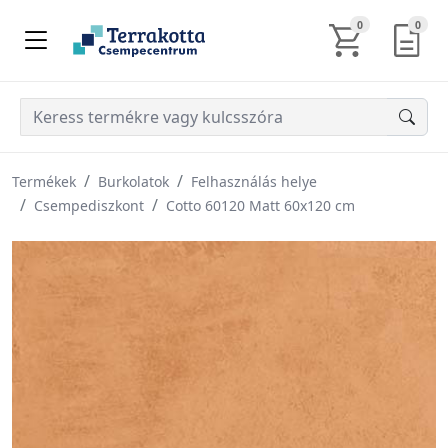
KOSÁR TARTALM
AJÁN
0
0
Termékek
Burkolatok
Felhasználás helye
Csempediszkont
Cotto 60120 Matt 60x120 cm