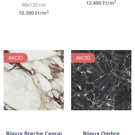
2
13.490 Ft/m
60x120 cm
2
10.390 Ft/m
AKCIÓ
AKCIÓ
Bijoux Breche Caprai
Bijoux Ombre