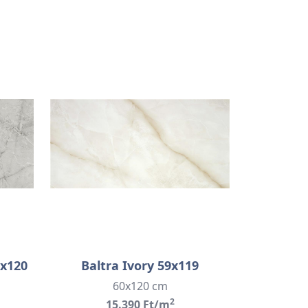
0x120
Baltra Ivory 59x119
60x120 cm
2
15.390 Ft/m