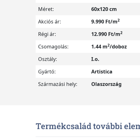
Méret:
60x120 cm
2
Akciós ár:
9.990 Ft/m
2
Régi ár:
12.990 Ft/m
2
Csomagolás:
1.44 m
/doboz
Osztály:
I.o.
Gyártó:
Artistica
Származási hely:
Olaszország
Termékcsalád további ele