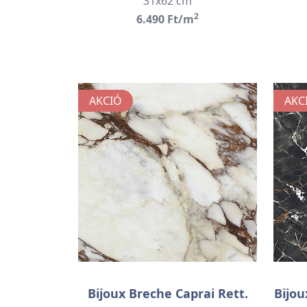
31x62 cm
2
6.490 Ft/m
AKCIÓ
AKC
Bijoux Breche Caprai Rett.
Bijou