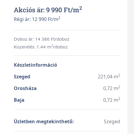
2
Akciós ár: 9 990 Ft/
m
2
Régi ár: 12 990 Ft/
m
Doboz ár:
14 386
Ft/doboz
2
Kiszerelés: 1.44 m
/doboz
Készletinformáció
2
Szeged
221,04 m
2
Orosháza
0,72 m
2
Baja
0,72 m
Üzletben megtekinthető:
Szeged