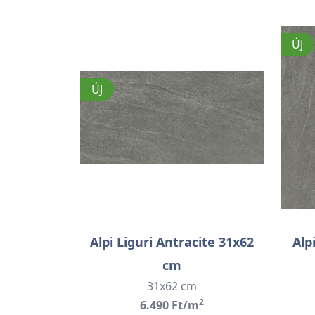
ÚJ
ÚJ
Alpi Liguri Antracite 31x62
Alp
cm
31x62 cm
2
6.490 Ft/m