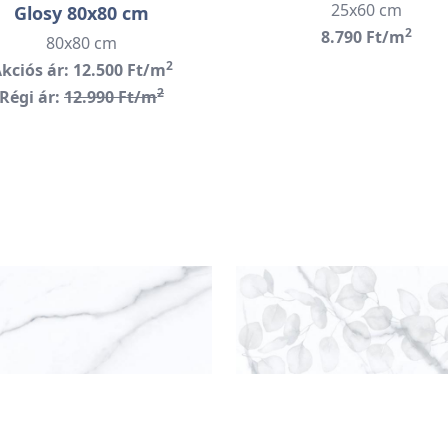
25x60 cm
Glosy 80x80 cm
2
8.790 Ft/m
80x80 cm
2
kciós ár: 12.500 Ft/m
2
Régi ár:
12.990 Ft/m