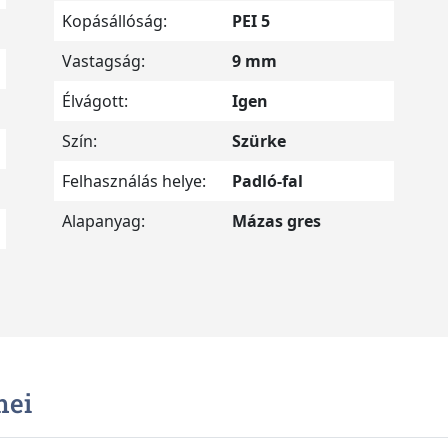
Kopásállóság:
PEI 5
Vastagság:
9 mm
Élvágott:
Igen
Szín:
Szürke
Felhasználás helye:
Padló-fal
Alapanyag:
Mázas gres
mei