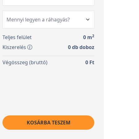
2
Teljes felület
0
m
Kiszerelés
0
db doboz
Végösszeg (bruttó)
0
Ft
KOSÁRBA TESZEM