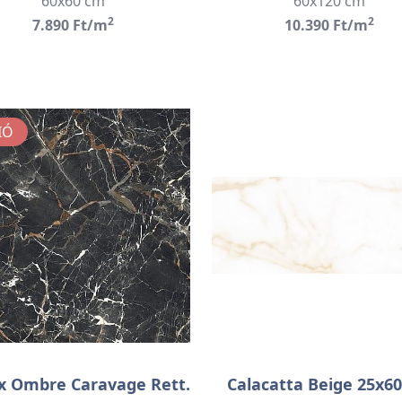
60x60 cm
60x120 cm
2
2
7.890 Ft/m
10.390 Ft/m
IÓ
x Ombre Caravage Rett.
Calacatta Beige 25x6