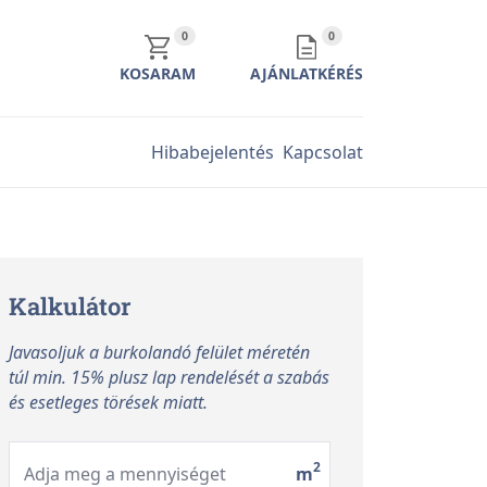
KOSÁR TARTALMA
AJÁNLATKÉRÉS TARTALMA
0
0
KOSARAM
AJÁNLATKÉRÉS
Hibabejelentés
Kapcsolat
Kalkulátor
Javasoljuk a burkolandó felület méretén
túl min. 15% plusz lap rendelését a szabás
és esetleges törések miatt.
2
Adja meg a mennyiséget
m