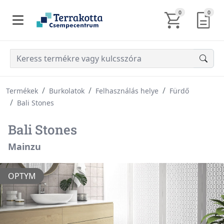
KOSÁR TARTALM
AJÁN
0
0
Termékek
Burkolatok
Felhasználás helye
Fürdő
Bali Stones
Bali Stones
Mainzu
OPTYM