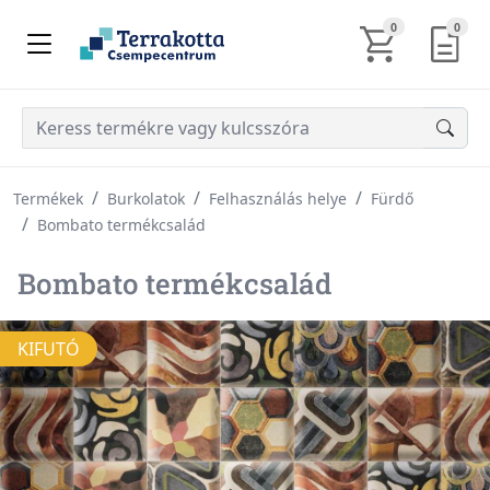
KOSÁR TARTALM
AJÁN
0
0
Termékek
Burkolatok
Felhasználás helye
Fürdő
Bombato termékcsalád
Bombato termékcsalád
KIFUTÓ