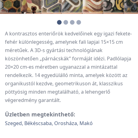
A kontrasztos enteriőrök kedvelőinek egy igazi fekete-
fehér különlegesség, amelynek fali lapjai 15×15 cm
méretűek. A 3D-s gyártási technológiának
köszönhetően „párnácskák” formáját idézi. Padlólapja
20×20 cm-es méretben ugyanazzal a mintázattal
rendelkezik. 14 egyedülálló minta, amelyek között az
organikustól kezdve, geometrikuson át, klasszikus
pöttyösig minden megtalálható, a lehengerlő
végeredmény garantált.
Üzletben megtekinthető:
Szeged, Békéscsaba, Orosháza, Makó