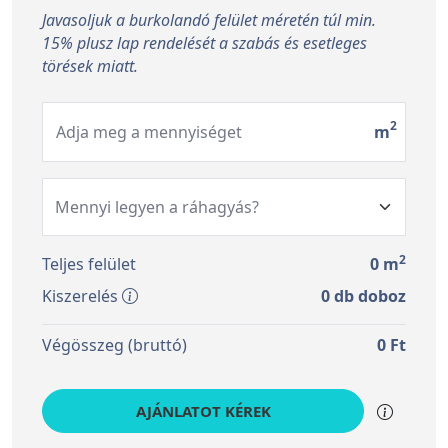
Javasoljuk a burkolandó felület méretén túl min.
15% plusz lap rendelését a szabás és esetleges
törések miatt.
2
Adja meg a mennyiséget
m
2
Teljes felület
0
m
Kiszerelés
0
db doboz
Végösszeg (bruttó)
0
Ft
AJÁNLATOT KÉREK