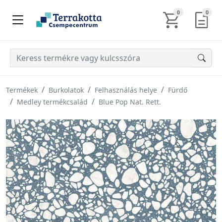
KOSÁR TARTALM
AJÁN
0
0
Termékek
Burkolatok
Felhasználás helye
Fürdő
Medley termékcsalád
Blue Pop Nat. Rett.