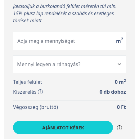
Javasoljuk a burkolandó felület méretén túl min.
15% plusz lap rendelését a szabás és esetleges
törések miatt.
2
Adja meg a mennyiséget
m
2
Teljes felület
0
m
Kiszerelés
0
db doboz
Végösszeg (bruttó)
0
Ft
AJÁNLATOT KÉREK