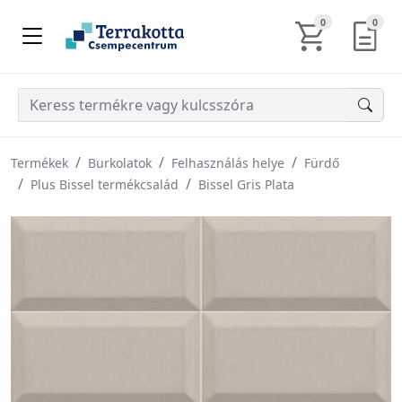
KOSÁR TARTALM
AJÁN
0
0
Termékek
Burkolatok
Felhasználás helye
Fürdő
Plus Bissel termékcsalád
Bissel Gris Plata