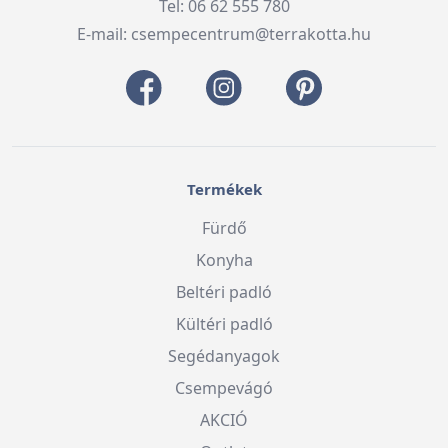
Tel: 06 62 555 780
E-mail:
csempecentrum@terrakotta.hu
Termékek
Fürdő
Konyha
Beltéri padló
Kültéri padló
Segédanyagok
Csempevágó
AKCIÓ