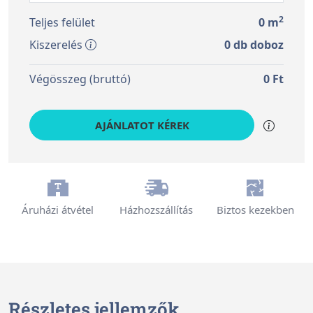
2
Teljes felület
0
m
Kiszerelés
0
db doboz
Végösszeg (bruttó)
0
Ft
AJÁNLATOT KÉREK
Áruházi átvétel
Házhozszállítás
Biztos kezekben
Részletes jellemzők