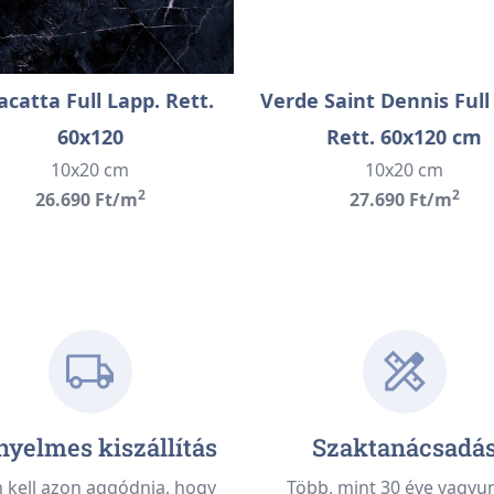
acatta Full Lapp. Rett.
Verde Saint Dennis Full
60x120
Rett. 60x120 cm
10x20 cm
10x20 cm
2
2
26.690 Ft/m
27.690 Ft/m
yelmes kiszállítás
Szaktanácsadá
kell azon aggódnia, hogy
Több, mint 30 éve vagyu