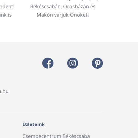
ndent!
Békéscsabán, Orosházán és
nk is
Makón várjuk Önöket!
a.hu
Üzleteink
Csempecentrum Békéscsaba