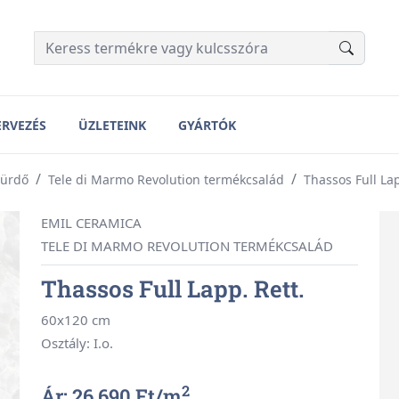
ERVEZÉS
ÜZLETEINK
GYÁRTÓK
Fürdő
Tele di Marmo Revolution termékcsalád
Thassos Full Lap
EMIL CERAMICA
TELE DI MARMO REVOLUTION TERMÉKCSALÁD
Thassos Full Lapp. Rett.
60x120 cm
Osztály: I.o.
2
Ár: 26 690 Ft/
m