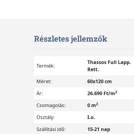
Részletes jellemzők
Thassos Full Lapp.
Termék:
Rett.
Méret:
60x120 cm
2
Ár:
26.690 Ft/m
2
Csomagolás:
0 m
Osztály:
I.o.
Szállítási idő:
15-21 nap