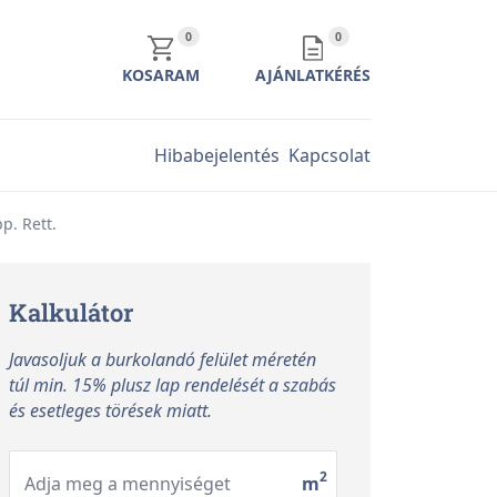
KOSÁR TARTALMA
AJÁNLATKÉRÉS TARTALMA
0
0
KOSARAM
AJÁNLATKÉRÉS
Hibabejelentés
Kapcsolat
p. Rett.
Kalkulátor
Javasoljuk a burkolandó felület méretén
túl min. 15% plusz lap rendelését a szabás
és esetleges törések miatt.
2
Adja meg a mennyiséget
m