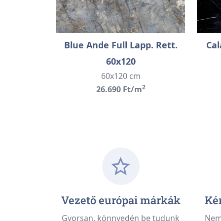
Blue Ande Full Lapp. Rett.
Cal
60x120
60x120 cm
2
26.690 Ft/m
Vezető európai márkák
Kén
Gyorsan, könnyedén be tudunk
Nem 