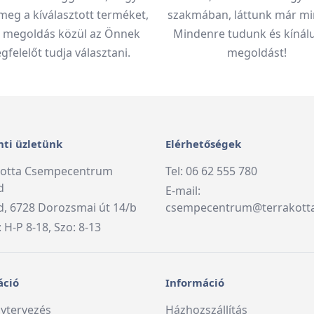
meg a kíválasztott terméket,
szakmában, láttunk már mi
 megoldás közül az Önnek
Mindenre tudunk és kínálu
felelőt tudja választani.
megoldást!
ti üzletünk
Elérhetőségek
kotta Csempecentrum
Tel: 06 62 555 780
d
E-mail:
, 6728 Dorozsmai út 14/b
csempecentrum@terrakott
: H-P 8-18, Szo: 8-13
áció
Információ
ytervezés
Házhozszállítás