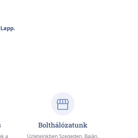
 Lapp.
s
Bolthálózatunk
nk a
Üzleteinkben Szegeden, Baján,