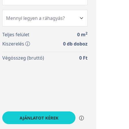
2
Teljes felület
0
m
Kiszerelés
0
db doboz
Végösszeg (bruttó)
0
Ft
AJÁNLATOT KÉREK