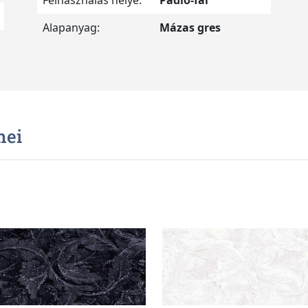
Felhasználás helye:
Padló-fal
Alapanyag:
Mázas gres
mei