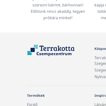
szerezni bármit, bárhonnan!
kapja 
Előttünk nincs akadály, tegyen
több
próbára minket!
meg
Közpon
Terra
Szege
Szeged
Nyitva
Termékek
Inspir
Fürdő
Látván