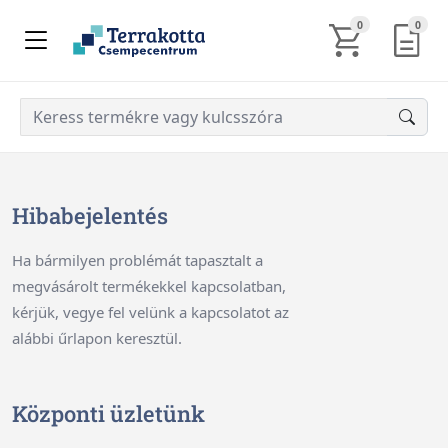
KOSÁR TARTALM
AJÁN
0
0
Hibabejelentés
Ha bármilyen problémát tapasztalt a
megvásárolt termékekkel kapcsolatban,
kérjük, vegye fel velünk a kapcsolatot az
alábbi űrlapon keresztül.
Központi üzletünk