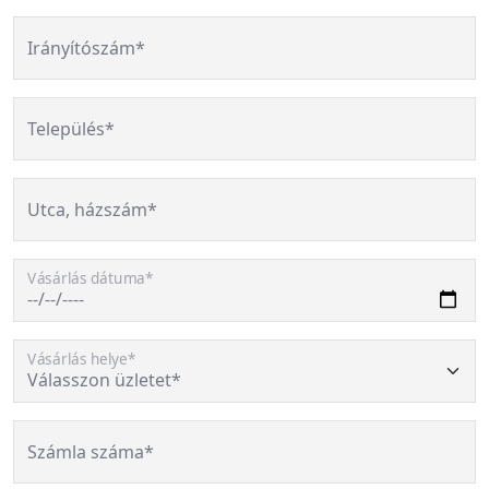
Irányítószám*
Település*
Utca, házszám*
Vásárlás dátuma*
Vásárlás helye*
Számla száma*