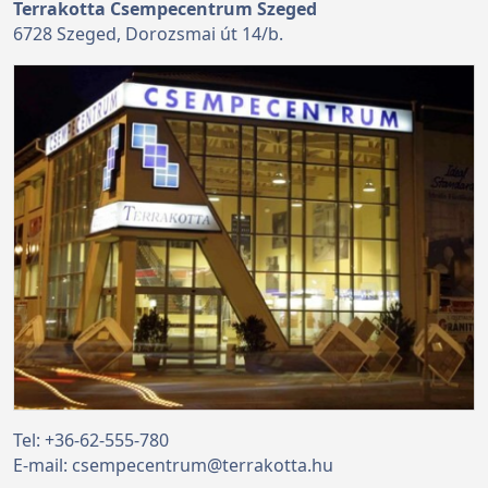
Terrakotta Csempecentrum Szeged
6728 Szeged, Dorozsmai út 14/b.
Tel:
+36-62-555-780
E-mail:
csempecentrum@terrakotta.hu