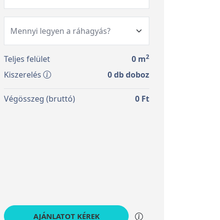
2
Teljes felület
0
m
Kiszerelés
0
db doboz
Végösszeg (bruttó)
0
Ft
AJÁNLATOT KÉREK