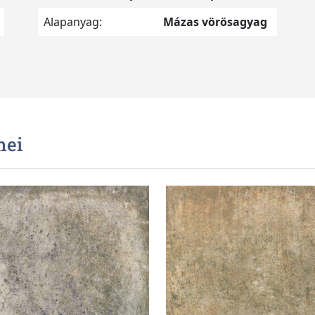
Alapanyag:
Mázas vörösagyag
mei