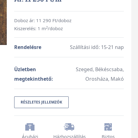
Doboz ár:
11 290
Ft/doboz
2
Kiszerelés: 1 m
/doboz
Rendelésre
Szállítási idő: 15-21 nap
Üzletben
Szeged, Békéscsaba,
megtekinthető:
Orosháza, Makó
RÉSZLETES JELLEMZŐK
Áruházi
Házhozszállítás
Biztos