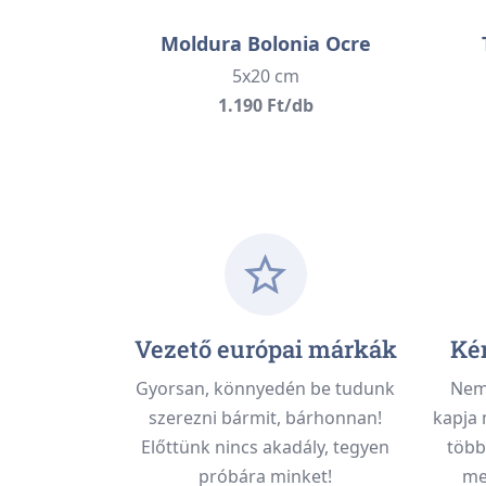
Moldura Bolonia Ocre
5x20 cm
1.190 Ft/db
Vezető európai márkák
Kén
Gyorsan, könnyedén be tudunk
Nem 
szerezni bármit, bárhonnan!
kapja 
Előttünk nincs akadály, tegyen
több
próbára minket!
meg