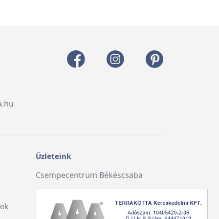
a.hu
Üzleteink
Csempecentrum Békéscsaba
lek