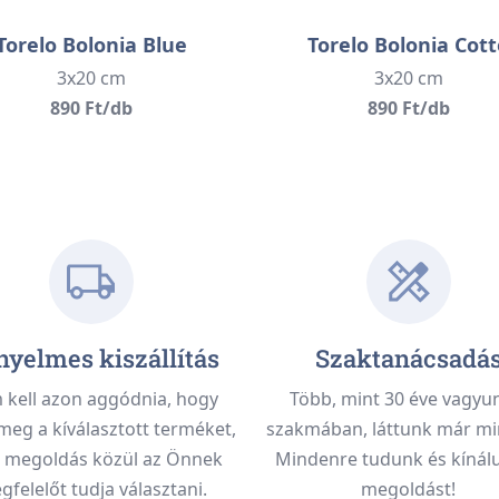
Torelo Bolonia Blue
Torelo Bolonia Cott
3x20 cm
3x20 cm
890 Ft/db
890 Ft/db
yelmes kiszállítás
Szaktanácsadá
kell azon aggódnia, hogy
Több, mint 30 éve vagyu
meg a kíválasztott terméket,
szakmában, láttunk már mi
 megoldás közül az Önnek
Mindenre tudunk és kínálu
felelőt tudja választani.
megoldást!