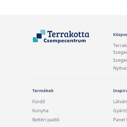
Közpon
Terra
Szege
Szeged
Nyitva
Termékek
Inspir
Fürdő
Látván
Konyha
Gyárt
Beltéri padló
Panel 