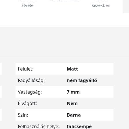
átvétel
kezekben
Felület:
Matt
Fagyállóság:
nem fagyálló
Vastagság:
7 mm
Élvágott:
Nem
Szín:
Barna
Felhasználás helye:
falicsempe