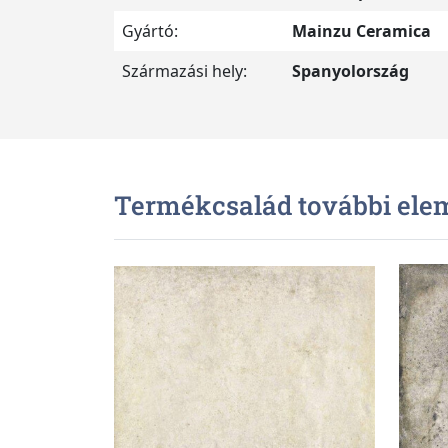
Gyártó:
Mainzu Ceramica
Származási hely:
Spanyolország
Termékcsalád további ele