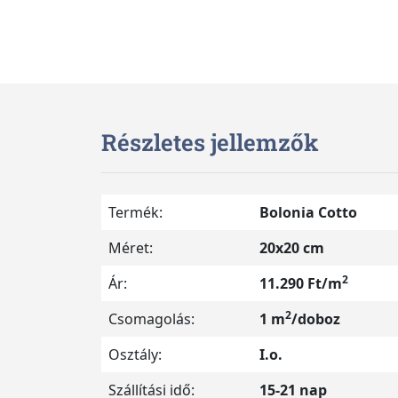
Részletes jellemzők
Termék:
Bolonia Cotto
Méret:
20x20 cm
2
Ár:
11.290 Ft/m
2
Csomagolás:
1 m
/doboz
Osztály:
I.o.
Szállítási idő:
15-21 nap