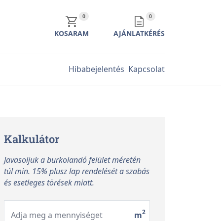
KOSÁR TARTALMA
AJÁNLATKÉRÉS TARTALMA
0
0
KOSARAM
AJÁNLATKÉRÉS
Hibabejelentés
Kapcsolat
Kalkulátor
Javasoljuk a burkolandó felület méretén
túl min. 15% plusz lap rendelését a szabás
és esetleges törések miatt.
2
Adja meg a mennyiséget
m