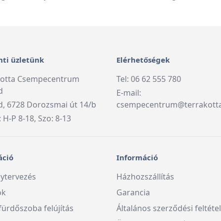
ti üzletünk
Elérhetőségek
kotta Csempecentrum
Tel: 06 62 555 780
d
E-mail:
, 6728 Dorozsmai út 14/b
csempecentrum@terrakott
: H-P 8-18, Szo: 8-13
áció
Információ
ytervezés
Házhozszállítás
ók
Garancia
fürdőszoba felújítás
Általános szerződési feltéte