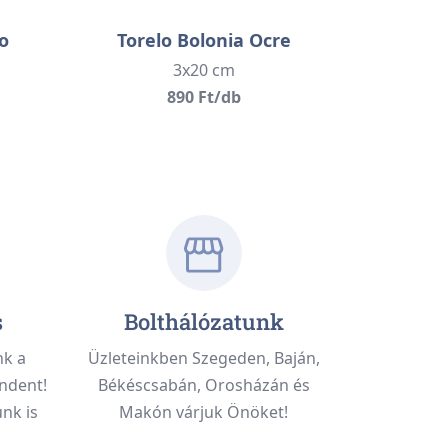
o
Torelo Bolonia Ocre
3x20 cm
890 Ft/db
s
Bolthálózatunk
nk a
Üzleteinkben Szegeden, Baján,
ndent!
Békéscsabán, Orosházán és
nk is
Makón várjuk Önöket!