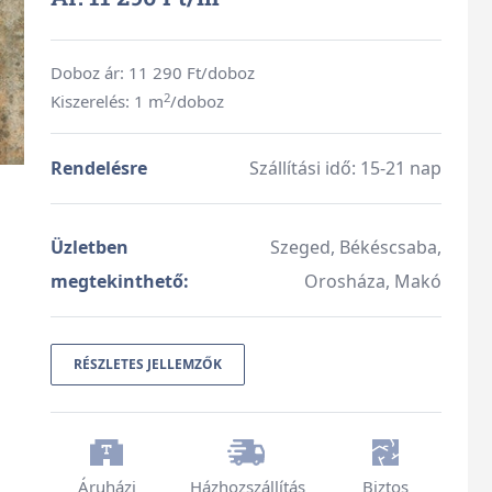
Doboz ár:
11 290
Ft/doboz
2
Kiszerelés: 1 m
/doboz
Rendelésre
Szállítási idő: 15-21 nap
Üzletben
Szeged, Békéscsaba,
megtekinthető:
Orosháza, Makó
RÉSZLETES JELLEMZŐK
Áruházi
Házhozszállítás
Biztos