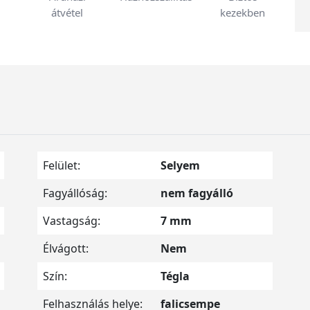
átvétel
kezekben
Felület:
Selyem
Fagyállóság:
nem fagyálló
Vastagság:
7 mm
Élvágott:
Nem
Szín:
Tégla
Felhasználás helye:
falicsempe