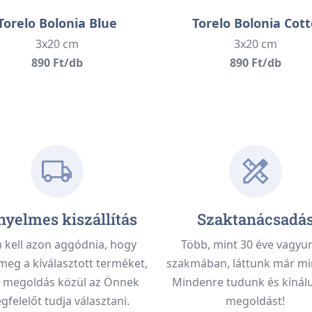
Torelo Bolonia Blue
Torelo Bolonia Cott
3x20 cm
3x20 cm
890 Ft/db
890 Ft/db
yelmes kiszállítás
Szaktanácsadá
kell azon aggódnia, hogy
Több, mint 30 éve vagyu
meg a kíválasztott terméket,
szakmában, láttunk már mi
 megoldás közül az Önnek
Mindenre tudunk és kínálu
felelőt tudja választani.
megoldást!