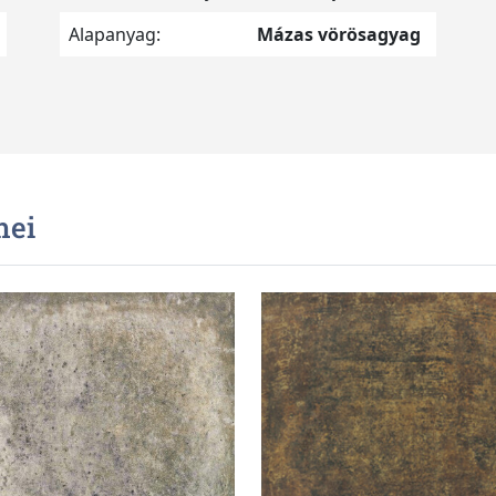
Alapanyag:
Mázas vörösagyag
mei