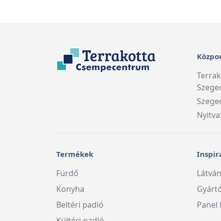
Közpon
Terra
Szege
Szeged
Nyitva
Termékek
Inspir
Fürdő
Látván
Konyha
Gyárt
Beltéri padló
Panel 
Kültéri padló