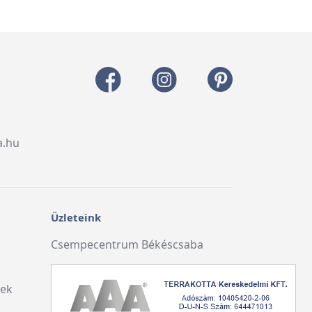
a.hu
Üzleteink
Csempecentrum Békéscsaba
lek