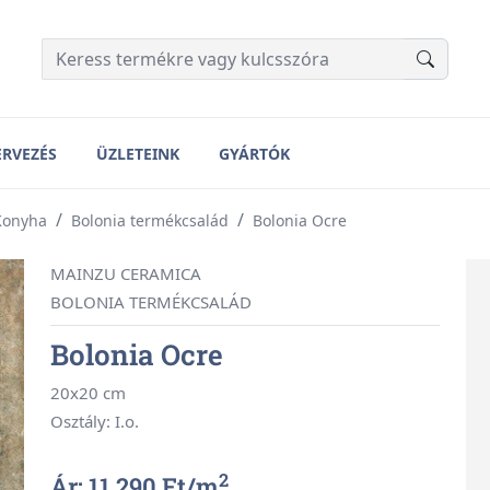
ERVEZÉS
ÜZLETEINK
GYÁRTÓK
Konyha
Bolonia termékcsalád
Bolonia Ocre
MAINZU CERAMICA
BOLONIA TERMÉKCSALÁD
Bolonia Ocre
20x20 cm
Osztály: I.o.
2
Ár: 11 290 Ft/
m