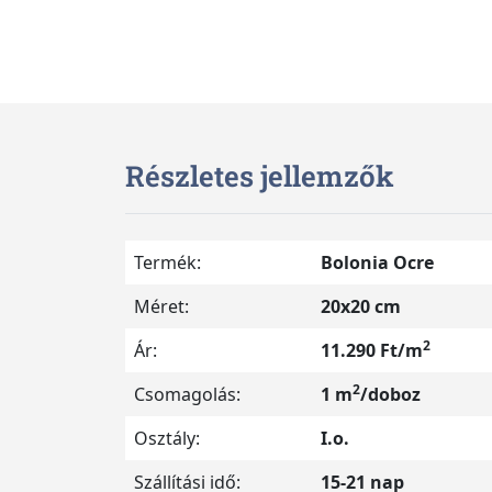
Részletes jellemzők
Termék:
Bolonia Ocre
Méret:
20x20 cm
2
Ár:
11.290 Ft/m
2
Csomagolás:
1 m
/doboz
Osztály:
I.o.
Szállítási idő:
15-21 nap