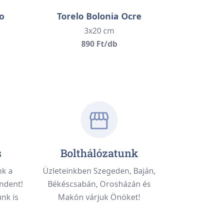
o
Torelo Bolonia Ocre
3x20 cm
890 Ft/db
s
Bolthálózatunk
nk a
Üzleteinkben Szegeden, Baján,
ndent!
Békéscsabán, Orosházán és
nk is
Makón várjuk Önöket!