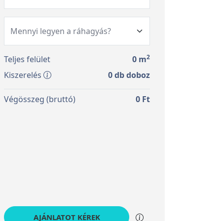
2
Teljes felület
0
m
Kiszerelés
0
db doboz
Végösszeg (bruttó)
0
Ft
AJÁNLATOT KÉREK