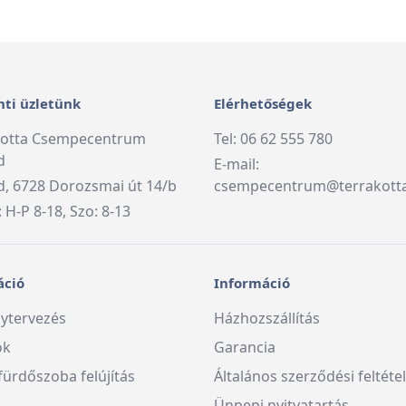
ti üzletünk
Elérhetőségek
kotta Csempecentrum
Tel: 06 62 555 780
d
E-mail:
, 6728 Dorozsmai út 14/b
csempecentrum@terrakott
: H-P 8-18, Szo: 8-13
áció
Információ
ytervezés
Házhozszállítás
ók
Garancia
fürdőszoba felújítás
Általános szerződési feltéte
Ünnepi nyitvatartás