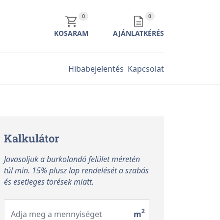
KOSÁR TARTALMA
AJÁNLATKÉRÉS TARTALMA
0
0
KOSARAM
AJÁNLATKÉRÉS
Hibabejelentés
Kapcsolat
Kalkulátor
Javasoljuk a burkolandó felület méretén
túl min. 15% plusz lap rendelését a szabás
és esetleges törések miatt.
2
Adja meg a mennyiséget
m