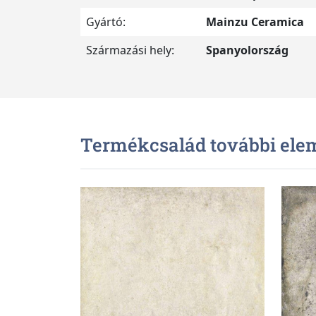
Gyártó:
Mainzu Ceramica
Származási hely:
Spanyolország
Termékcsalád további ele