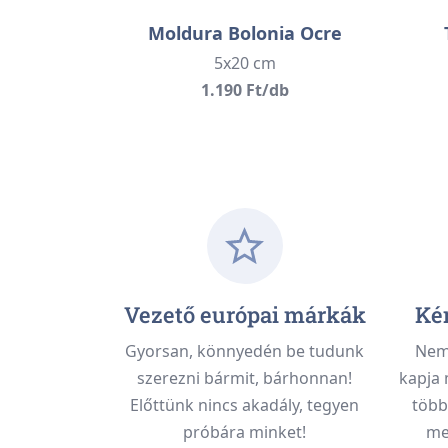
Moldura Bolonia Ocre
5x20 cm
1.190 Ft/db
Vezető európai márkák
Kén
Gyorsan, könnyedén be tudunk
Nem 
szerezni bármit, bárhonnan!
kapja 
Előttünk nincs akadály, tegyen
több
próbára minket!
meg