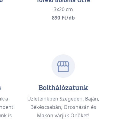
3x20 cm
890 Ft/db
s
Bolthálózatunk
nk a
Üzleteinkben Szegeden, Baján,
ndent!
Békéscsabán, Orosházán és
nk is
Makón várjuk Önöket!