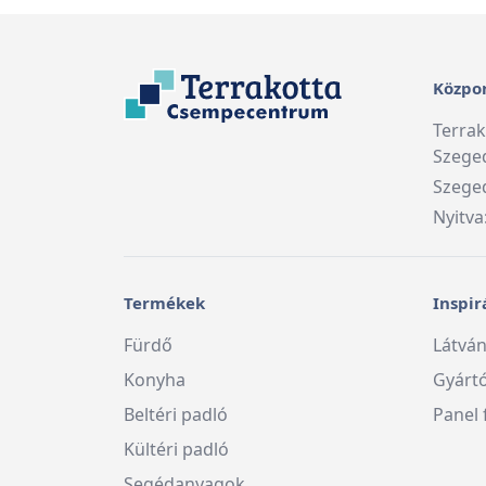
Közpon
Terra
Szege
Szeged
Nyitva
Termékek
Inspir
Fürdő
Látván
Konyha
Gyárt
Beltéri padló
Panel 
Kültéri padló
Segédanyagok