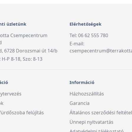
ti üzletünk
Elérhetőségek
kotta Csempecentrum
Tel: 06 62 555 780
d
E-mail:
, 6728 Dorozsmai út 14/b
csempecentrum@terrakott
: H-P 8-18, Szo: 8-13
áció
Információ
ytervezés
Házhozszállítás
ók
Garancia
fürdőszoba felújítás
Általános szerződési feltéte
Ünnepi nyitvatartás
Adatvédelmi tájékoztató