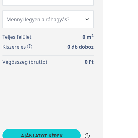
2
Teljes felület
0
m
Kiszerelés
0
db doboz
Végösszeg (bruttó)
0
Ft
AJÁNLATOT KÉREK