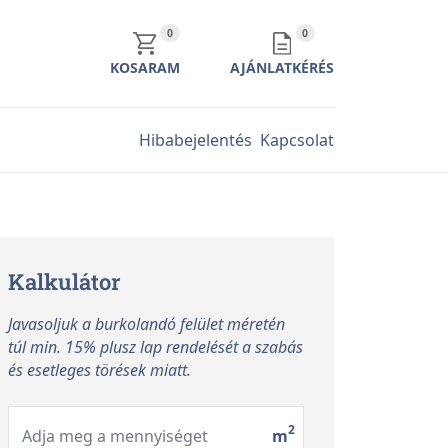
KOSÁR TARTALMA
AJÁNLATKÉRÉS TARTALMA
0
0
KOSARAM
AJÁNLATKÉRÉS
Hibabejelentés
Kapcsolat
Kalkulátor
Javasoljuk a burkolandó felület méretén
túl min. 15% plusz lap rendelését a szabás
és esetleges törések miatt.
2
Adja meg a mennyiséget
m