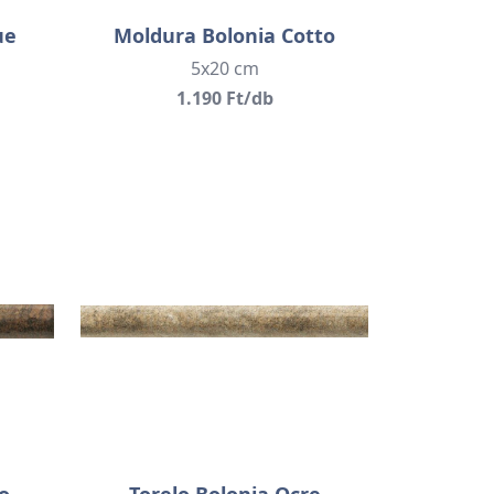
ue
Moldura Bolonia Cotto
5x20 cm
1.190 Ft/db
o
Torelo Bolonia Ocre