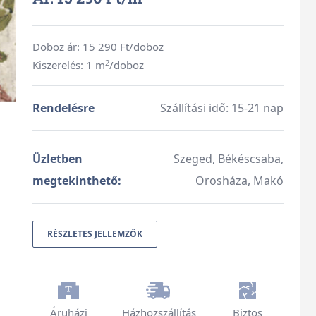
Doboz ár:
15 290
Ft/doboz
2
Kiszerelés: 1 m
/doboz
Rendelésre
Szállítási idő: 15-21 nap
Üzletben
Szeged, Békéscsaba,
megtekinthető:
Orosháza, Makó
RÉSZLETES JELLEMZŐK
Áruházi
Házhozszállítás
Biztos