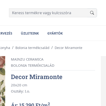
ERVEZÉS
ÜZLETEINK
GYÁRTÓK
Konyha
Bolonia termékcsalád
Decor Miramonte
MAINZU CERAMICA
BOLONIA TERMÉKCSALÁD
Decor Miramonte
20x20 cm
Osztály: I.o.
2
Ár: 15 290 Ft/
m