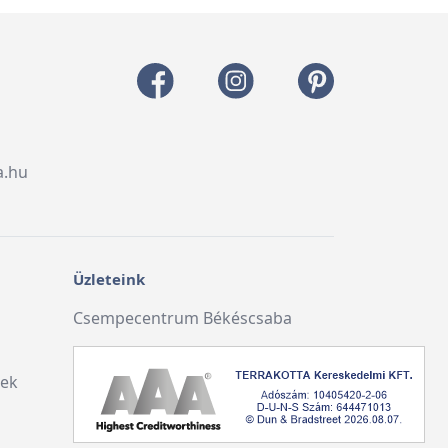
a.hu
Üzleteink
Csempecentrum Békéscsaba
lek