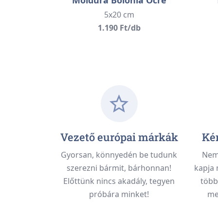
5x20 cm
1.190 Ft/db
Vezető európai márkák
Kén
Gyorsan, könnyedén be tudunk
Nem 
szerezni bármit, bárhonnan!
kapja 
Előttünk nincs akadály, tegyen
több
próbára minket!
meg