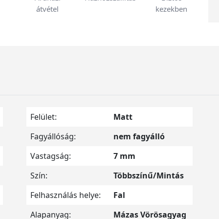
átvétel
kezekben
Felület:
Matt
Fagyállóság:
nem fagyálló
Vastagság:
7 mm
Szín:
Többszínű/Mintás
Felhasználás helye:
Fal
Alapanyag:
Mázas Vörösagyag