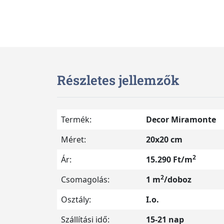
Részletes jellemzők
Termék:
Decor Miramonte
Méret:
20x20 cm
2
Ár:
15.290 Ft/m
2
Csomagolás:
1 m
/doboz
Osztály:
I.o.
Szállítási idő:
15-21 nap