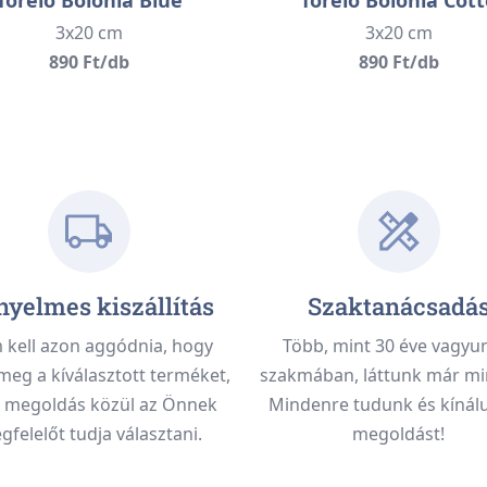
3x20 cm
3x20 cm
890 Ft/db
890 Ft/db
yelmes kiszállítás
Szaktanácsadá
kell azon aggódnia, hogy
Több, mint 30 éve vagyu
meg a kíválasztott terméket,
szakmában, láttunk már mi
 megoldás közül az Önnek
Mindenre tudunk és kínálu
felelőt tudja választani.
megoldást!