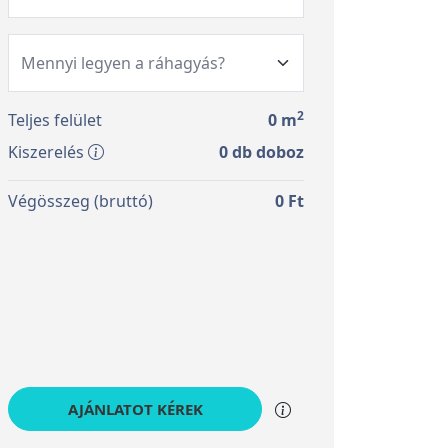
2
Teljes felület
0
m
Kiszerelés
0
db doboz
Végösszeg (bruttó)
0
Ft
AJÁNLATOT KÉREK