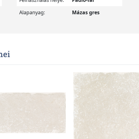
Felhasználás helye:
Padló-fal
Alapanyag:
Mázas gres
mei