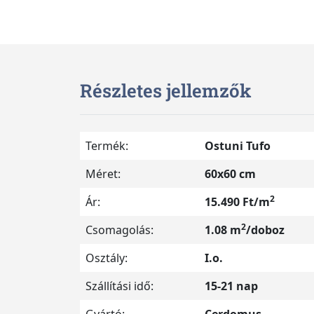
Részletes jellemzők
Termék:
Ostuni Tufo
Méret:
60x60 cm
2
Ár:
15.490 Ft/m
2
Csomagolás:
1.08 m
/doboz
Osztály:
I.o.
Szállítási idő:
15-21 nap