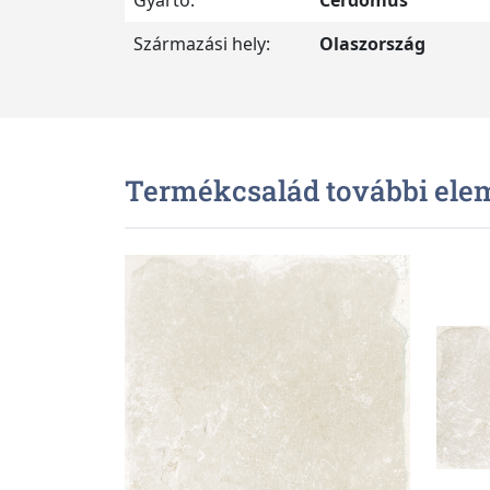
Gyártó:
Cerdomus
Származási hely:
Olaszország
Termékcsalád további ele