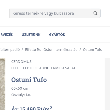
ERVEZÉS
ÜZLETEINK
GYÁRTÓK
ültéri padló
Effetto P.di Ostuni termékcsalád
Ostuni Tufo
CERDOMUS
EFFETTO P.DI OSTUNI TERMÉKCSALÁD
Ostuni Tufo
60x60 cm
Osztály: I.o.
2
Ár: 15 490 Ft/
m