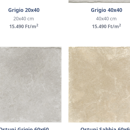
Grigio 20x40
Grigio 40x40
20x40 cm
40x40 cm
2
2
15.490 Ft/m
15.490 Ft/m
Ostuni Grigio 60x60
Ostuni Sabbia 60x6