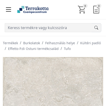
KOSÁR TARTALM
AJÁN
0
0
Termékek
Burkolatok
Felhasználás helye
Kültéri padló
Effetto P.di Ostuni termékcsalád
Tufo