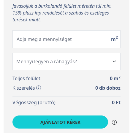
Javasoljuk a burkolandó felület méretén túl min.
15% plusz lap rendelését a szabás és esetleges
törések miatt.
2
Adja meg a mennyiséget
m
2
Teljes felület
0
m
Kiszerelés
0
db doboz
Végösszeg (bruttó)
0
Ft
AJÁNLATOT KÉREK