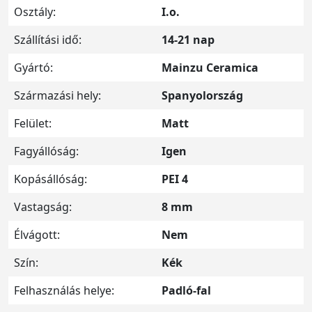
Osztály:
I.o.
Szállítási idő:
14-21 nap
Gyártó:
Mainzu Ceramica
Származási hely:
Spanyolország
Felület:
Matt
Fagyállóság:
Igen
Kopásállóság:
PEI 4
Vastagság:
8 mm
Élvágott:
Nem
Szín:
Kék
Felhasználás helye:
Padló-fal