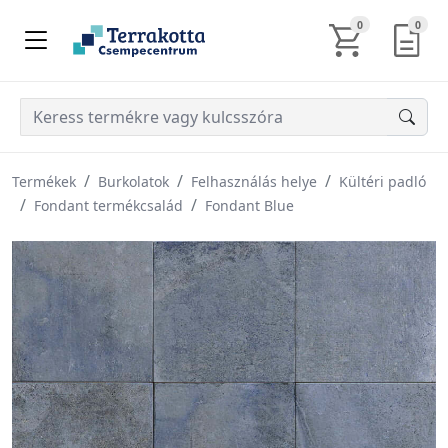
KOSÁR TARTALM
AJÁN
0
0
Termékek
Burkolatok
Felhasználás helye
Kültéri padló
Fondant termékcsalád
Fondant Blue