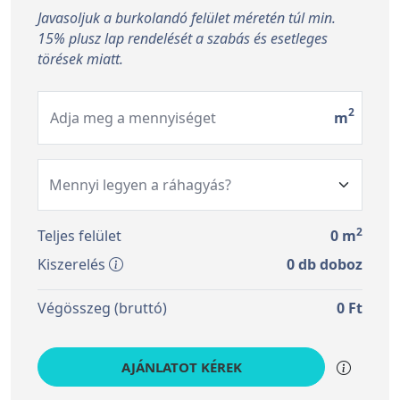
Javasoljuk a burkolandó felület méretén túl min.
15% plusz lap rendelését a szabás és esetleges
törések miatt.
2
Adja meg a mennyiséget
m
2
Teljes felület
0
m
Kiszerelés
0
db doboz
Végösszeg (bruttó)
0
Ft
AJÁNLATOT KÉREK