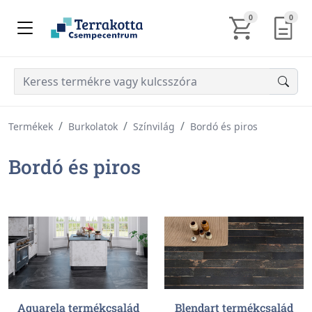
KOSÁR TARTALM
AJÁN
0
0
Termékek
Burkolatok
Színvilág
Bordó és piros
Bordó és piros
Aquarela termékcsalád
Blendart termékcsalád