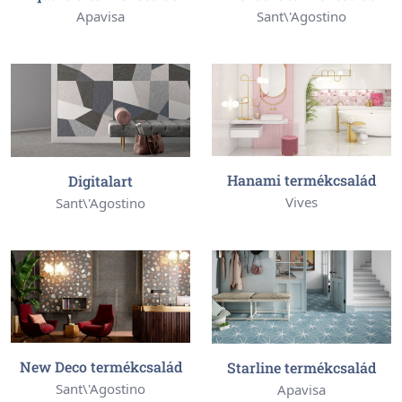
Apavisa
Sant\'Agostino
Hanami termékcsalád
Digitalart
Vives
Sant\'Agostino
New Deco termékcsalád
Starline termékcsalád
Sant\'Agostino
Apavisa