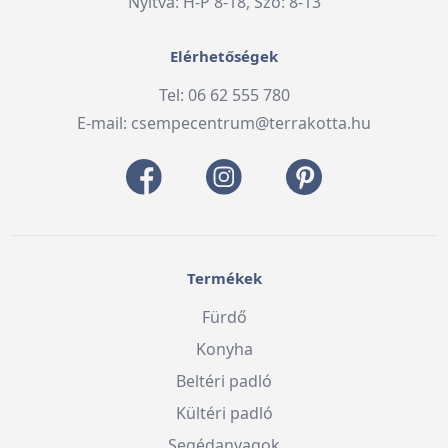
Nyitva: H-P 8-18, Szo: 8-13
Elérhetőségek
Tel: 06 62 555 780
E-mail:
csempecentrum@terrakotta.hu
Termékek
Fürdő
Konyha
Beltéri padló
Kültéri padló
Segédanyagok