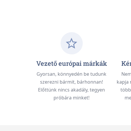
Vezető európai márkák
Kén
Gyorsan, könnyedén be tudunk
Nem 
szerezni bármit, bárhonnan!
kapja 
Előttünk nincs akadály, tegyen
több
próbára minket!
meg