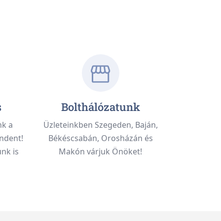
s
Bolthálózatunk
nk a
Üzleteinkben Szegeden, Baján,
ndent!
Békéscsabán, Orosházán és
nk is
Makón várjuk Önöket!