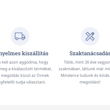
yelmes kiszállítás
Szaktanácsadá
kell azon aggódnia, hogy
Több, mint 30 éve vagyu
meg a kíválasztott terméket,
szakmában, láttunk már mi
 megoldás közül az Önnek
Mindenre tudunk és kínálu
felelőt tudja választani.
megoldást!