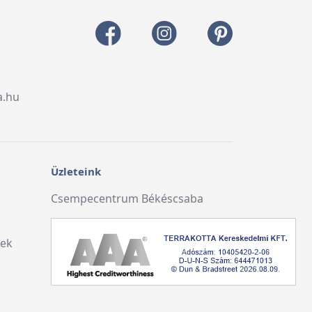
a.hu
Üzleteink
Csempecentrum Békéscsaba
lek