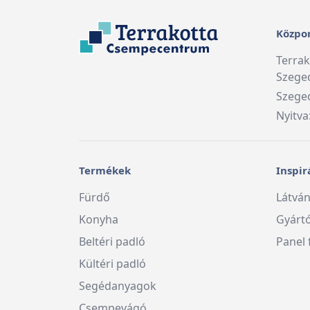
Közpon
Terra
Szege
Szeged
Nyitva
Termékek
Inspir
Fürdő
Látván
Konyha
Gyárt
Beltéri padló
Panel 
Kültéri padló
Segédanyagok
Csempevágó