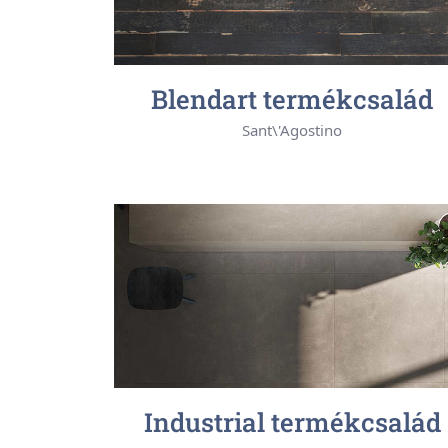
Blendart termékcsalád
Sant\'Agostino
Industrial termékcsalád