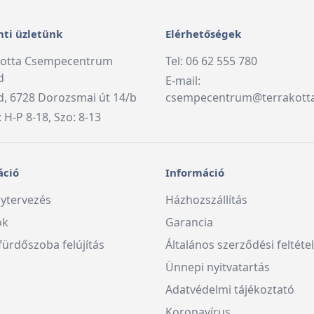
ti üzletünk
Elérhetőségek
kotta Csempecentrum
Tel: 06 62 555 780
d
E-mail:
, 6728 Dorozsmai út 14/b
csempecentrum@terrakott
: H-P 8-18, Szo: 8-13
áció
Információ
ytervezés
Házhozszállítás
ók
Garancia
fürdőszoba felújítás
Általános szerződési feltéte
Ünnepi nyitvatartás
Adatvédelmi tájékoztató
Koronavírus