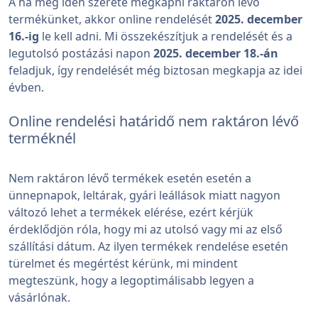
A ha még idén szereté megkapni raktáron lévő
termékünket, akkor online rendelését
2025. december
16.-ig
le kell adni. Mi összekészítjuk a rendelését és a
legutolsó postázási napon
2025. december 18.-án
feladjuk, így rendelését még biztosan megkapja az idei
évben.
Online rendelési határidő nem raktáron lévő
terméknél
Nem raktáron lévő termékek esetén esetén a
ünnepnapok, leltárak, gyári leállások miatt nagyon
változó lehet a termékek elérése, ezért kérjük
érdeklődjön róla, hogy mi az utolsó vagy mi az első
szállítási dátum. Az ilyen termékek rendelése esetén
türelmet és megértést kérünk, mi mindent
megteszünk, hogy a legoptimálisabb legyen a
vásárlónak.