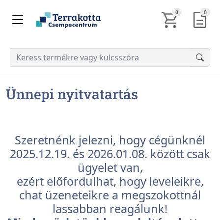
KOSÁR TARTALM
AJÁN
0
0
Ünnepi nyitvatartás
Szeretnénk jelezni, hogy cégünknél
2025.12.19. és 2026.01.08. között csak
ügyelet van,
ezért előfordulhat, hogy leveleikre,
chat üzeneteikre a megszokottnál
lassabban reagálunk!