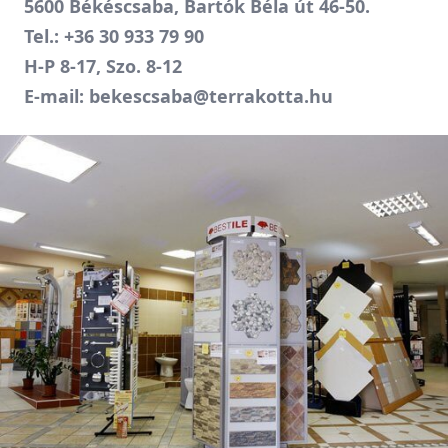
5600 Békéscsaba, Bartók Béla út 46-50.
Tel.:
+36 30 933 79 90
H-P 8-17, Szo. 8-12
E-mail:
bekescsaba@terrakotta.hu