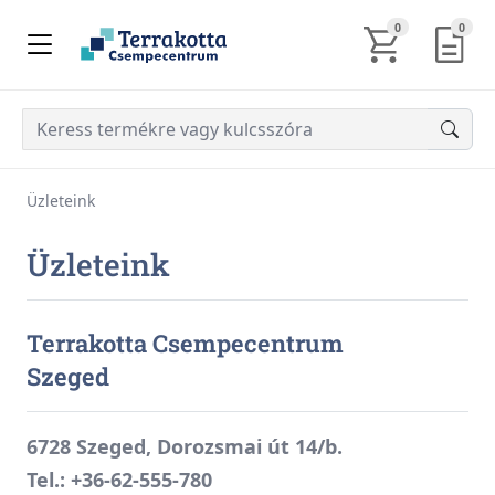
KOSÁR TARTALM
AJÁN
0
0
Üzleteink
Üzleteink
Terrakotta Csempecentrum
Szeged
6728 Szeged, Dorozsmai út 14/b.
Tel.:
+36-62-555-780