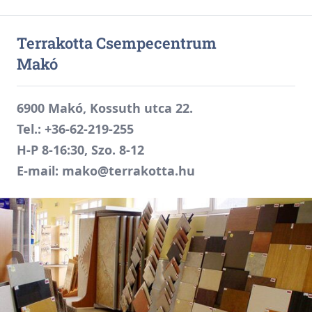
Terrakotta Csempecentrum
Makó
6900 Makó, Kossuth utca 22.
Tel.:
+36-62-219-255
H-P 8-16:30, Szo. 8-12
E-mail:
mako@terrakotta.hu