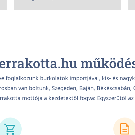
errakotta.hu működé
ve foglalkozunk burkolatok importjával, kis- és nagy
árosban van boltunk, Szegeden, Baján, Békéscsabán,
rakotta mottója a kezdetektől fogva: Egyszerűtől az 