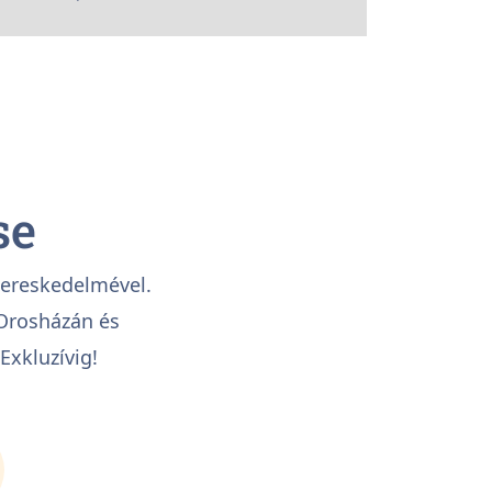
se
kereskedelmével.
 Orosházán és
Exkluzívig!