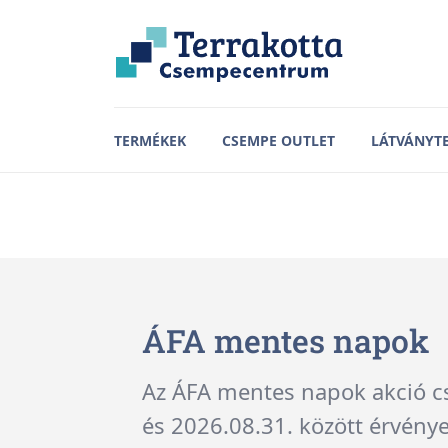
TERMÉKEK
CSEMPE OUTLET
LÁTVÁNYT
Cifre Cerámica Bor
kollekciója tökélete
Letisztult megjelenést kölcs