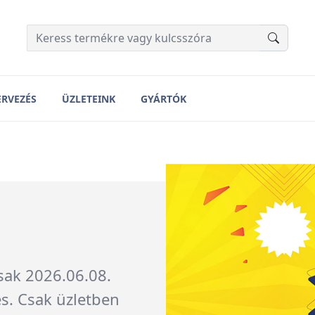
ERVEZÉS
ÜZLETEINK
GYÁRTÓK
neo
s választás
önöznek bármely