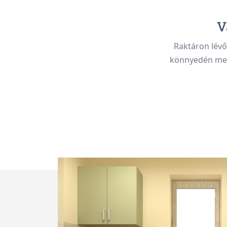
V
Raktáron lévő
könnyedén meg 