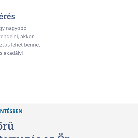
érés
agy nagyobb
endelni, akkor
iztos lehet benne,
s akadály!
ÖNTÉSBEN
örű