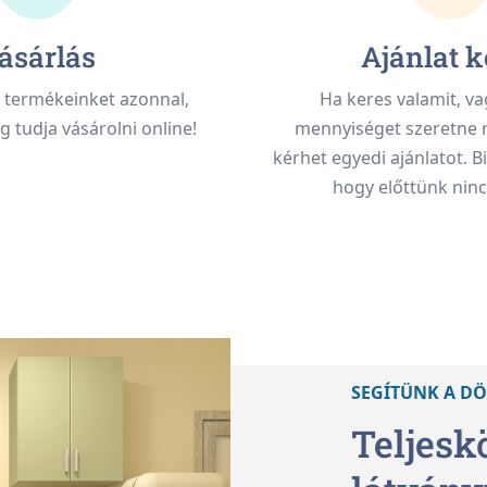
ásárlás
Ajánlat k
 termékeinket azonnal,
Ha keres valamit, v
tudja vásárolni online!
mennyiséget szeretne r
kérhet egyedi ajánlatot. B
hogy előttünk ninc
SEGÍTÜNK A D
Teljesk