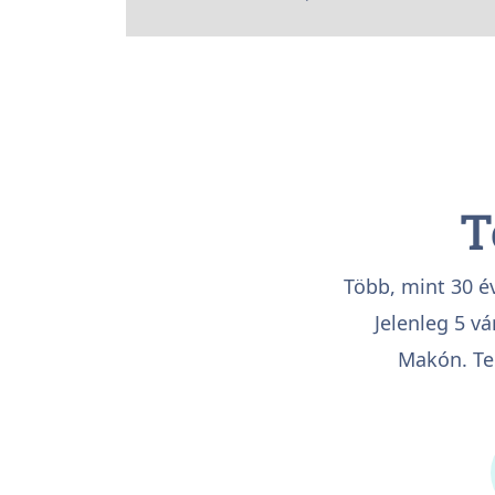
T
Több, mint 30 é
Jelenleg 5 v
Makón. Ter